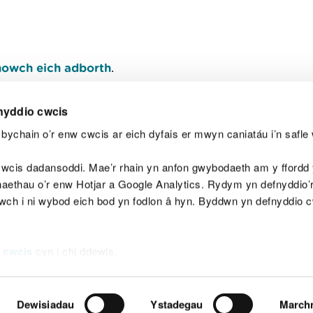
owch eich adborth
.
nyddio cwcis
bychain o’r enw cwcis ar eich dyfais er mwyn caniatáu i’n safle 
Y
wcis dadansoddi. Mae’r rhain yn anfon gwybodaeth am y ffordd y
anaethau o’r enw Hotjar a Google Analytics. Rydym yn defnyddio
ewch i ni wybod eich bod yn fodlon â hyn. Byddwn yn defnyddio 
aeg
Map o'r safle
Hawlfraint
Preifatrwydd a 
 cwcis
cyn i chi ddewis.
Dewisiadau
Ystadegau
March