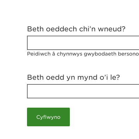
D
y
Beth oeddech chi’n wneud?
w
e
d
w
Peidiwch â chynnwys gwybodaeth bersonol
c
h
w
r
Beth oedd yn mynd o’i le?
t
h
y
m
a
m
e
i
c
h