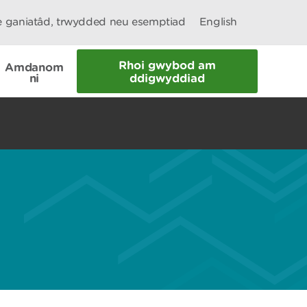
le ganiatâd, trwydded neu esemptiad
English
Rhoi gwybod am
Amdanom
ni
ddigwyddiad