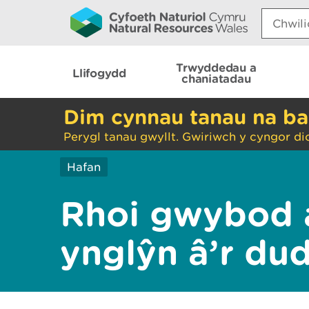
Search:
Trwyddedau a
Llifogydd
chaniatadau
Dim cynnau tanau na ba
Perygl tanau gwyllt. Gwiriwch y cyngor di
Hafan
Rhoi gwybod 
ynglŷn â’r du