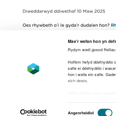
y
m
Diweddarwyd ddiwethaf 10 Maw 2025
w
e
l
Oes rhywbeth o’i le gyda’r dudalen hon?
Rh
i
a
d
Mae'r wefan hon yn def
Rydym wedi gosod ffeiliau 
Cysylltu â ni
Hoffem hefyd ddefnyddio c
safle ei ddefnyddio i was
hon i wella ein safle. Gad
eich dewis.
Datganiad hygyrchedd
Safonau'r Gymr
Gellir
darllen mwy am ein
Datganiad caethwasiaeth fodern
Dewis
Angenrheidiol
Caniatâd