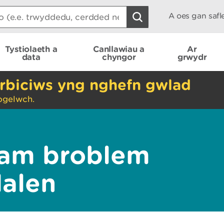
A oes gan saf
Tystiolaeth a
Canllawiau a
Ar
data
chyngor
grwydr
rbiciws yng nghefn gwlad
ogelwch.
am broblem
dalen