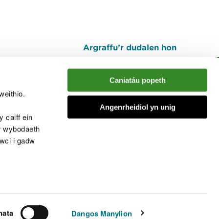
Argraffu’r dudalen hon
I fyny
Caniatáu popeth
weithio.
muno â'r sgwrs
Angenrheidiol yn unig
 caiff ein
’r wybodaeth
cwci i gadw
chwcis
nata
Dangos Manylion
© Cyfoeth Naturiol Cymru