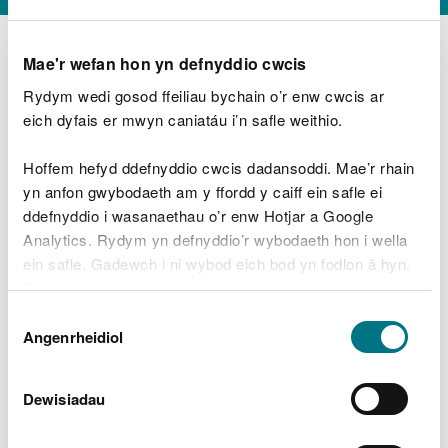
Mae'r wefan hon yn defnyddio cwcis
Rydym wedi gosod ffeiliau bychain o’r enw cwcis ar
D
y
eich dyfais er mwyn caniatáu i’n safle weithio.
Beth oeddech chi’n wneud?
w
e
Hoffem hefyd ddefnyddio cwcis dadansoddi. Mae’r rhain
d
yn anfon gwybodaeth am y ffordd y caiff ein safle ei
w
Peidiwch â chynnwys gwybodaeth bersonol neu
ddefnyddio i wasanaethau o’r enw Hotjar a Google
c
ariannol
h
Analytics. Rydym yn defnyddio’r wybodaeth hon i wella
w
ein safle. Gadewch i ni wybod eich bod yn fodlon â hyn.
r
Byddwn yn defnyddio cwci i gadw eich dewis.
t
Beth oedd yn mynd o’i le?
Dewis
h
Gellir
darllen mwy am ein cwcis
cyn i chi ddewis.
Angenrheidiol
y
Caniatâd
m
a
m
Dewisiadau
e
i