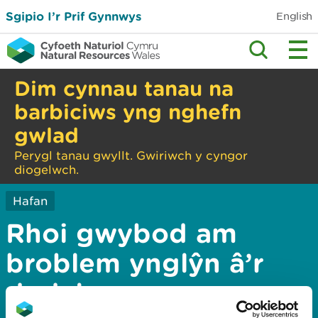
Sgipio I’r Prif Gynnwys
English
Dim cynnau tanau na
barbiciws yng nghefn
gwlad
Perygl tanau gwyllt. Gwiriwch y cyngor
diogelwch.
Hafan
Rhoi gwybod am
broblem ynglŷn â’r
dudalen