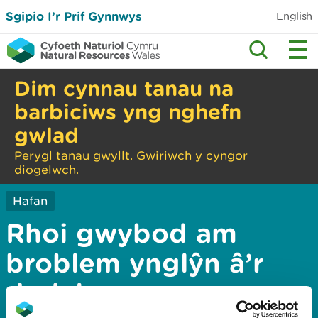
Sgipio I’r Prif Gynnwys
English
Dim cynnau tanau na
barbiciws yng nghefn
gwlad
Perygl tanau gwyllt. Gwiriwch y cyngor
diogelwch.
Hafan
Rhoi gwybod am
broblem ynglŷn â’r
dudalen