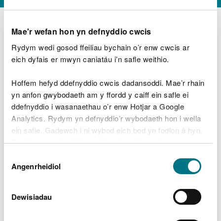
Mae'r wefan hon yn defnyddio cwcis
Rydym wedi gosod ffeiliau bychain o’r enw cwcis ar
D
y
eich dyfais er mwyn caniatáu i’n safle weithio.
Beth oeddech chi’n wneud?
w
e
Hoffem hefyd ddefnyddio cwcis dadansoddi. Mae’r rhain
d
yn anfon gwybodaeth am y ffordd y caiff ein safle ei
w
Peidiwch â chynnwys gwybodaeth bersonol neu
ddefnyddio i wasanaethau o’r enw Hotjar a Google
c
ariannol
h
Analytics. Rydym yn defnyddio’r wybodaeth hon i wella
w
ein safle. Gadewch i ni wybod eich bod yn fodlon â hyn.
r
Byddwn yn defnyddio cwci i gadw eich dewis.
t
Beth oedd yn mynd o’i le?
Dewis
h
Gellir
darllen mwy am ein cwcis
cyn i chi ddewis.
Angenrheidiol
y
Caniatâd
m
a
m
Dewisiadau
e
i