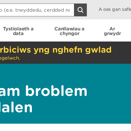
A oes gan saf
Tystiolaeth a
Canllawiau a
Ar
data
chyngor
grwydr
rbiciws yng nghefn gwlad
ogelwch.
am broblem
dalen