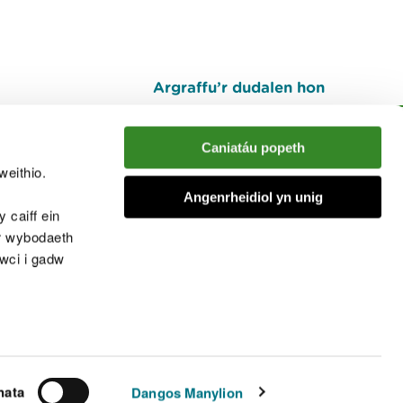
Argraffu’r dudalen hon
I fyny
Caniatáu popeth
weithio.
muno â'r sgwrs
Angenrheidiol yn unig
 caiff ein
’r wybodaeth
cwci i gadw
chwcis
nata
Dangos Manylion
© Cyfoeth Naturiol Cymru