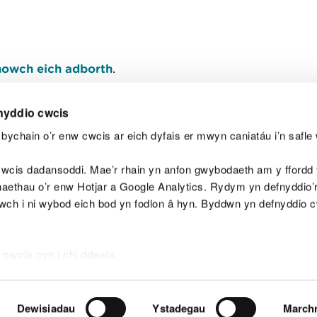
owch eich adborth
.
nyddio cwcis
bychain o’r enw cwcis ar eich dyfais er mwyn caniatáu i’n safle 
Y
wcis dadansoddi. Mae’r rhain yn anfon gwybodaeth am y ffordd y
anaethau o’r enw Hotjar a Google Analytics. Rydym yn defnyddio
ewch i ni wybod eich bod yn fodlon â hyn. Byddwn yn defnyddio 
aeg
Map o'r safle
Hawlfraint
Preifatrwydd a 
 cwcis
cyn i chi ddewis.
Dewisiadau
Ystadegau
March