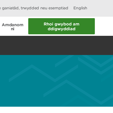
le ganiatâd, trwydded neu esemptiad
English
Rhoi gwybod am
Amdanom
ni
ddigwyddiad