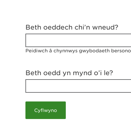
D
y
Beth oeddech chi’n wneud?
w
e
d
w
Peidiwch â chynnwys gwybodaeth bersonol
c
h
w
r
Beth oedd yn mynd o’i le?
t
h
y
m
a
m
e
i
c
h