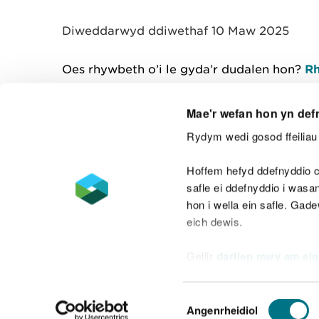
y
m
Diweddarwyd ddiwethaf 10 Maw 2025
w
e
l
Oes rhywbeth o’i le gyda’r dudalen hon?
Rh
i
a
d
Mae'r wefan hon yn def
Rydym wedi gosod ffeiliau 
Cysylltu â ni
Hoffem hefyd ddefnyddio c
safle ei ddefnyddio i was
hon i wella ein safle. Gad
eich dewis.
Datganiad hygyrchedd
Safonau'r Gymr
Gellir
darllen mwy am ein
Datganiad caethwasiaeth fodern
Dewis
Angenrheidiol
Caniatâd