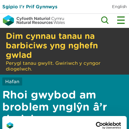
Sgipio I’r Prif Gynnwys
English
Dim cynnau tanau na
barbiciws yng nghefn
gwlad
Perygl tanau gwyllt. Gwiriwch y cyngor
diogelwch.
Hafan
Rhoi gwybod am
broblem ynglŷn â’r
dudalen