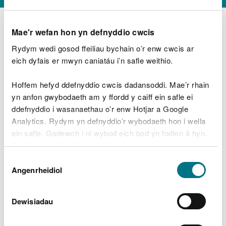
Mae'r wefan hon yn defnyddio cwcis
Rydym wedi gosod ffeiliau bychain o’r enw cwcis ar
D
y
eich dyfais er mwyn caniatáu i’n safle weithio.
Beth oeddech chi’n wneud?
w
e
Hoffem hefyd ddefnyddio cwcis dadansoddi. Mae’r rhain
d
yn anfon gwybodaeth am y ffordd y caiff ein safle ei
w
Peidiwch â chynnwys gwybodaeth bersonol neu
ddefnyddio i wasanaethau o’r enw Hotjar a Google
c
ariannol
h
Analytics. Rydym yn defnyddio’r wybodaeth hon i wella
w
ein safle. Gadewch i ni wybod eich bod yn fodlon â hyn.
r
Byddwn yn defnyddio cwci i gadw eich dewis.
t
Beth oedd yn mynd o’i le?
Dewis
h
Gellir
darllen mwy am ein cwcis
cyn i chi ddewis.
Angenrheidiol
y
Caniatâd
m
a
m
Dewisiadau
e
i