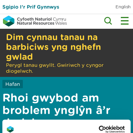
Sgipio I’r Prif Gynnwys
English
Dim cynnau tanau na
barbiciws yng nghefn
gwlad
Perygl tanau gwyllt. Gwiriwch y cyngor
diogelwch.
Hafan
Rhoi gwybod am
broblem ynglŷn â’r
dudalen