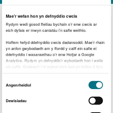
Mae'r wefan hon yn defnyddio cwcis
Rydym wedi gosod ffeiliau bychain o’r enw cwcis ar
D
y
eich dyfais er mwyn caniatáu i’n safle weithio.
Beth oeddech chi’n wneud?
w
e
Hoffem hefyd ddefnyddio cwcis dadansoddi. Mae’r rhain
d
yn anfon gwybodaeth am y ffordd y caiff ein safle ei
w
Peidiwch â chynnwys gwybodaeth bersonol neu
ddefnyddio i wasanaethau o’r enw Hotjar a Google
c
ariannol
h
Analytics. Rydym yn defnyddio’r wybodaeth hon i wella
w
ein safle. Gadewch i ni wybod eich bod yn fodlon â hyn.
r
Byddwn yn defnyddio cwci i gadw eich dewis.
t
Beth oedd yn mynd o’i le?
Dewis
h
Gellir
darllen mwy am ein cwcis
cyn i chi ddewis.
Angenrheidiol
y
Caniatâd
m
a
m
Dewisiadau
e
i