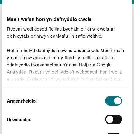
Mae'r wefan hon yn defnyddio cwcis
Rydym wedi gosod ffeiliau bychain o’r enw cwcis ar
D
y
eich dyfais er mwyn caniatáu i’n safle weithio.
Beth oeddech chi’n wneud?
w
e
Hoffem hefyd ddefnyddio cwcis dadansoddi. Mae’r rhain
d
yn anfon gwybodaeth am y ffordd y caiff ein safle ei
w
Peidiwch â chynnwys gwybodaeth bersonol neu
ddefnyddio i wasanaethau o’r enw Hotjar a Google
c
ariannol
h
Analytics. Rydym yn defnyddio’r wybodaeth hon i wella
w
ein safle. Gadewch i ni wybod eich bod yn fodlon â hyn.
r
Byddwn yn defnyddio cwci i gadw eich dewis.
t
Beth oedd yn mynd o’i le?
Dewis
h
Gellir
darllen mwy am ein cwcis
cyn i chi ddewis.
Angenrheidiol
y
Caniatâd
m
a
m
Dewisiadau
e
i