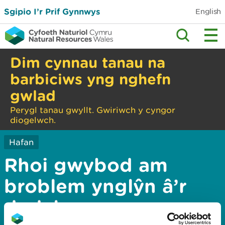
Sgipio I’r Prif Gynnwys
English
Dim cynnau tanau na
barbiciws yng nghefn
gwlad
Perygl tanau gwyllt. Gwiriwch y cyngor
diogelwch.
Hafan
Rhoi gwybod am
broblem ynglŷn â’r
dudalen