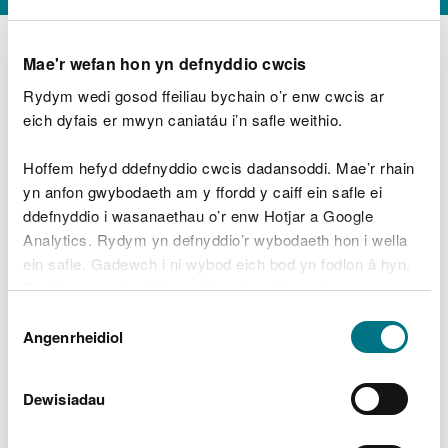
Mae'r wefan hon yn defnyddio cwcis
Rydym wedi gosod ffeiliau bychain o’r enw cwcis ar
D
y
eich dyfais er mwyn caniatáu i’n safle weithio.
Beth oeddech chi’n wneud?
w
e
Hoffem hefyd ddefnyddio cwcis dadansoddi. Mae’r rhain
d
yn anfon gwybodaeth am y ffordd y caiff ein safle ei
w
Peidiwch â chynnwys gwybodaeth bersonol neu
ddefnyddio i wasanaethau o’r enw Hotjar a Google
c
ariannol
h
Analytics. Rydym yn defnyddio’r wybodaeth hon i wella
w
ein safle. Gadewch i ni wybod eich bod yn fodlon â hyn.
r
Byddwn yn defnyddio cwci i gadw eich dewis.
t
Beth oedd yn mynd o’i le?
Dewis
h
Gellir
darllen mwy am ein cwcis
cyn i chi ddewis.
Angenrheidiol
y
Caniatâd
m
a
m
Dewisiadau
e
i