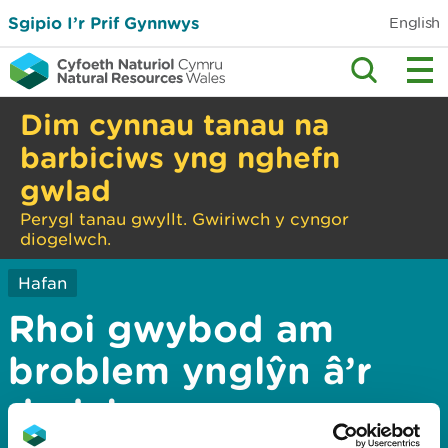
Sgipio I’r Prif Gynnwys
English
Dim cynnau tanau na
barbiciws yng nghefn
gwlad
Perygl tanau gwyllt. Gwiriwch y cyngor
diogelwch.
Hafan
Rhoi gwybod am
broblem ynglŷn â’r
dudalen