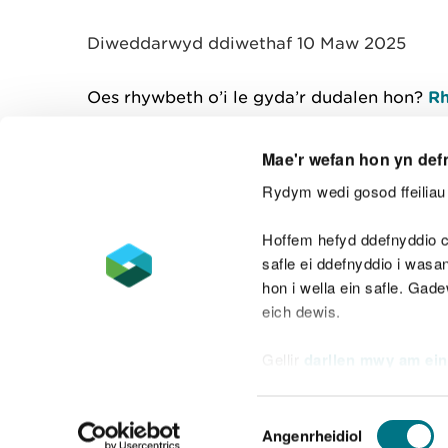
y
m
Diweddarwyd ddiwethaf 10 Maw 2025
w
e
l
Oes rhywbeth o’i le gyda’r dudalen hon?
Rh
i
a
d
Mae'r wefan hon yn def
Rydym wedi gosod ffeiliau 
Cysylltu â ni
Hoffem hefyd ddefnyddio c
safle ei ddefnyddio i was
hon i wella ein safle. Gad
eich dewis.
Datganiad hygyrchedd
Safonau'r Gymr
Gellir
darllen mwy am ein
Datganiad caethwasiaeth fodern
Dewis
Angenrheidiol
Caniatâd