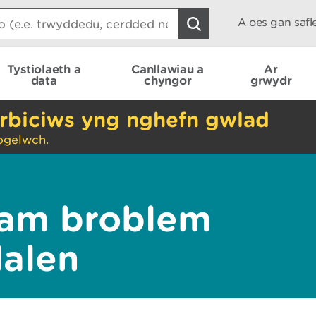
A oes gan saf
Tystiolaeth a
Canllawiau a
Ar
data
chyngor
grwydr
rbiciws yng nghefn gwlad
ogelwch.
am broblem
dalen