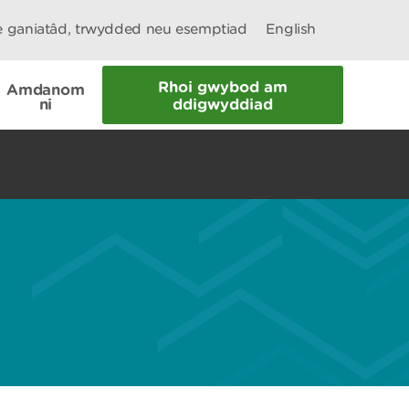
le ganiatâd, trwydded neu esemptiad
English
Rhoi gwybod am
Amdanom
ni
ddigwyddiad