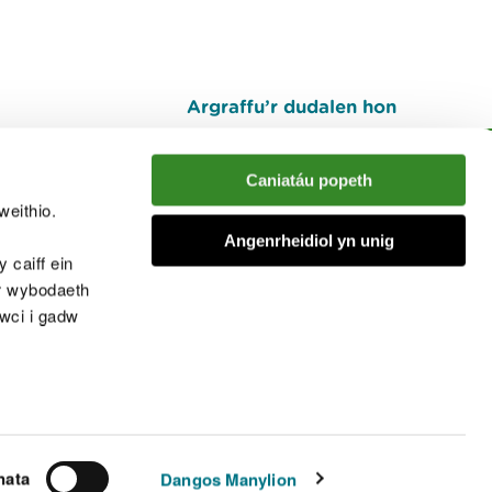
Argraffu’r dudalen hon
I fyny
Caniatáu popeth
weithio.
muno â'r sgwrs
Angenrheidiol yn unig
 caiff ein
’r wybodaeth
cwci i gadw
chwcis
nata
Dangos Manylion
© Cyfoeth Naturiol Cymru