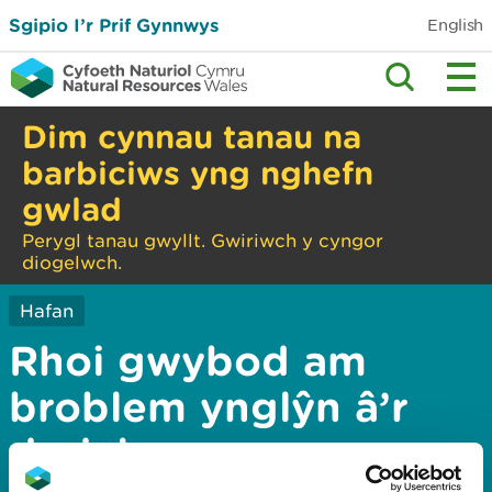
Sgipio I’r Prif Gynnwys
English
Dim cynnau tanau na
barbiciws yng nghefn
gwlad
Perygl tanau gwyllt. Gwiriwch y cyngor
diogelwch.
Hafan
Rhoi gwybod am
broblem ynglŷn â’r
dudalen