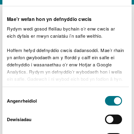
Mae'r wefan hon yn defnyddio cwcis
Rydym wedi gosod ffeiliau bychain o’r enw cwcis ar
D
y
eich dyfais er mwyn caniatáu i’n safle weithio.
Beth oeddech chi’n wneud?
w
e
Hoffem hefyd ddefnyddio cwcis dadansoddi. Mae’r rhain
d
yn anfon gwybodaeth am y ffordd y caiff ein safle ei
w
Peidiwch â chynnwys gwybodaeth bersonol neu
ddefnyddio i wasanaethau o’r enw Hotjar a Google
c
ariannol
h
Analytics. Rydym yn defnyddio’r wybodaeth hon i wella
w
ein safle. Gadewch i ni wybod eich bod yn fodlon â hyn.
r
Byddwn yn defnyddio cwci i gadw eich dewis.
t
Beth oedd yn mynd o’i le?
Dewis
h
Gellir
darllen mwy am ein cwcis
cyn i chi ddewis.
Angenrheidiol
y
Caniatâd
m
a
m
Dewisiadau
e
i