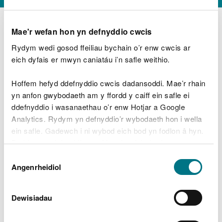
Mae'r wefan hon yn defnyddio cwcis
Rydym wedi gosod ffeiliau bychain o’r enw cwcis ar
D
y
eich dyfais er mwyn caniatáu i’n safle weithio.
Beth oeddech chi’n wneud?
w
e
Hoffem hefyd ddefnyddio cwcis dadansoddi. Mae’r rhain
d
yn anfon gwybodaeth am y ffordd y caiff ein safle ei
w
Peidiwch â chynnwys gwybodaeth bersonol neu
ddefnyddio i wasanaethau o’r enw Hotjar a Google
c
ariannol
h
Analytics. Rydym yn defnyddio’r wybodaeth hon i wella
w
ein safle. Gadewch i ni wybod eich bod yn fodlon â hyn.
r
Byddwn yn defnyddio cwci i gadw eich dewis.
t
Beth oedd yn mynd o’i le?
Dewis
h
Gellir
darllen mwy am ein cwcis
cyn i chi ddewis.
Angenrheidiol
y
Caniatâd
m
a
m
Dewisiadau
e
i