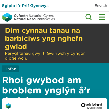
Sgipio I’r Prif Gynnwys
English
Dim cynnau tanau na
barbiciws yng nghefn
gwlad
Perygl tanau gwyllt. Gwiriwch y cyngor
diogelwch.
Hafan
Rhoi gwybod am
broblem ynglŷn â’r
dudalen