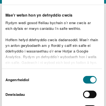
Mae'r wefan hon yn defnyddio cwcis
Rydym wedi gosod ffeiliau bychain o’r enw cwcis ar
D
y
eich dyfais er mwyn caniatáu i’n safle weithio.
Beth oeddech chi’n wneud?
w
e
Hoffem hefyd ddefnyddio cwcis dadansoddi. Mae’r rhain
d
yn anfon gwybodaeth am y ffordd y caiff ein safle ei
w
Peidiwch â chynnwys gwybodaeth bersonol neu
ddefnyddio i wasanaethau o’r enw Hotjar a Google
c
ariannol
h
Analytics. Rydym yn defnyddio’r wybodaeth hon i wella
w
ein safle. Gadewch i ni wybod eich bod yn fodlon â hyn.
r
Byddwn yn defnyddio cwci i gadw eich dewis.
t
Beth oedd yn mynd o’i le?
Dewis
h
Gellir
darllen mwy am ein cwcis
cyn i chi ddewis.
Angenrheidiol
y
Caniatâd
m
a
m
Dewisiadau
e
i