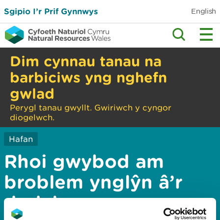
Sgipio I’r Prif Gynnwys
English
Dim cynnau tanau na
barbiciws yng nghefn
gwlad
Perygl tanau gwyllt. Gwiriwch y cyngor
diogelwch.
Hafan
Rhoi gwybod am
broblem ynglŷn â’r
dudalen