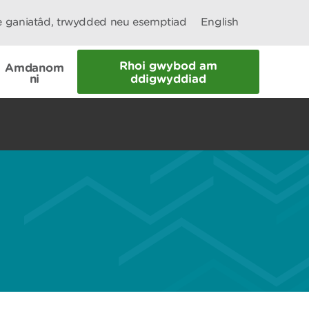
le ganiatâd, trwydded neu esemptiad
English
Rhoi gwybod am
Amdanom
ni
ddigwyddiad