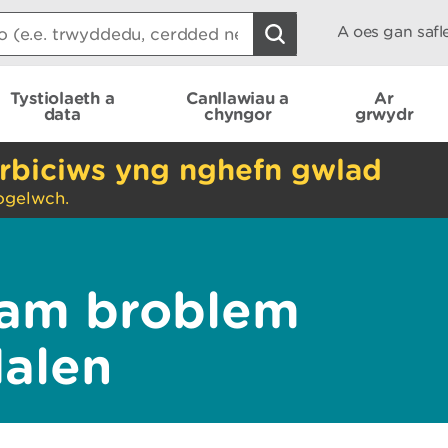
A oes gan saf
Tystiolaeth a
Canllawiau a
Ar
data
chyngor
grwydr
rbiciws yng nghefn gwlad
ogelwch.
am broblem
dalen