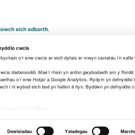
owch eich adborth
.
nyddio cwcis
bychain o’r enw cwcis ar eich dyfais er mwyn caniatáu i’n safle 
Y
wcis dadansoddi. Mae’r rhain yn anfon gwybodaeth am y ffordd y
anaethau o’r enw Hotjar a Google Analytics. Rydym yn defnyddio
ewch i ni wybod eich bod yn fodlon â hyn. Byddwn yn defnyddio 
aeg
Map o'r safle
Hawlfraint
Preifatrwydd a 
 cwcis
cyn i chi ddewis.
Dewisiadau
Ystadegau
March