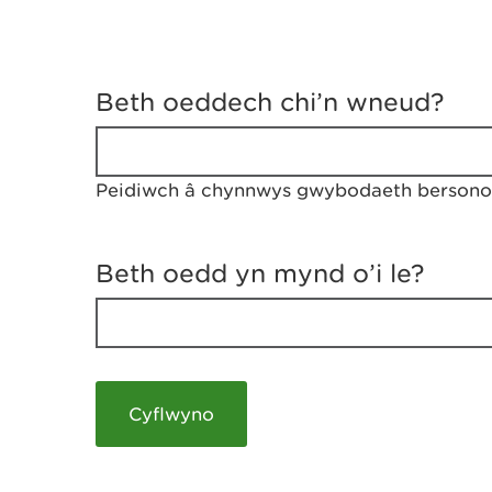
D
y
Beth oeddech chi’n wneud?
w
e
d
w
Peidiwch â chynnwys gwybodaeth bersonol
c
h
w
r
Beth oedd yn mynd o’i le?
t
h
y
m
a
m
e
i
c
h