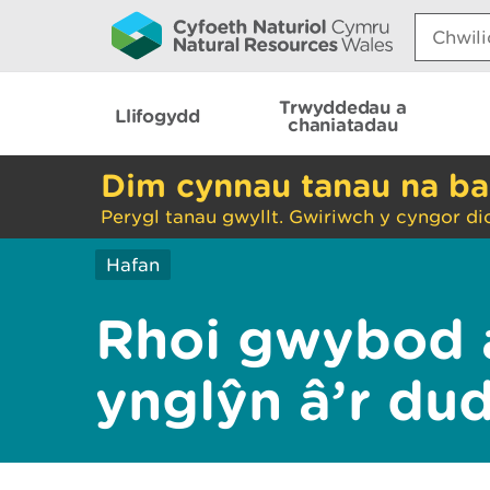
Search:
Trwyddedau a
Llifogydd
chaniatadau
Dim cynnau tanau na ba
Perygl tanau gwyllt. Gwiriwch y cyngor di
Hafan
Rhoi gwybod 
ynglŷn â’r du