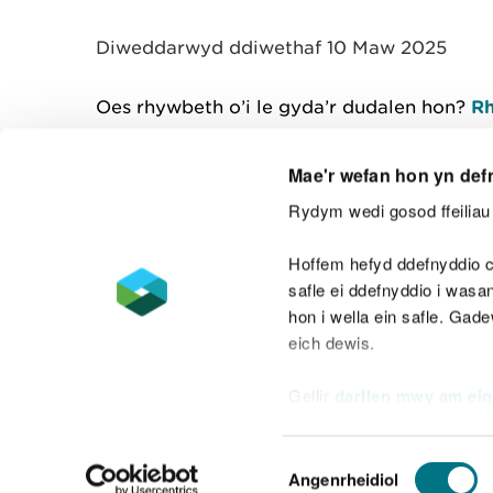
y
m
Diweddarwyd ddiwethaf 10 Maw 2025
w
e
l
Oes rhywbeth o’i le gyda’r dudalen hon?
Rh
i
a
d
Mae'r wefan hon yn def
Rydym wedi gosod ffeiliau 
Cysylltu â ni
Hoffem hefyd ddefnyddio c
safle ei ddefnyddio i was
hon i wella ein safle. Gad
eich dewis.
Datganiad hygyrchedd
Safonau'r Gymr
Gellir
darllen mwy am ein
Datganiad caethwasiaeth fodern
Dewis
Angenrheidiol
Caniatâd