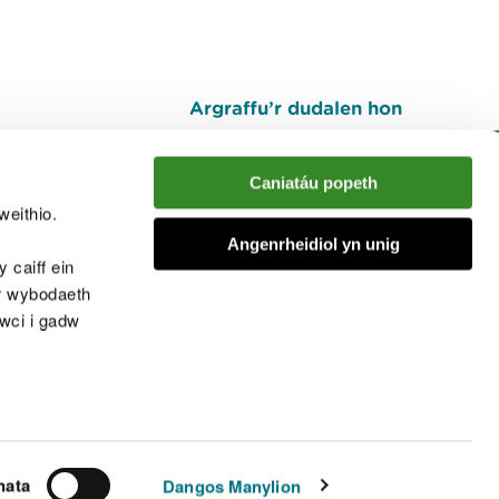
Argraffu’r dudalen hon
I fyny
Caniatáu popeth
weithio.
muno â'r sgwrs
Angenrheidiol yn unig
 caiff ein
’r wybodaeth
cwci i gadw
chwcis
nata
Dangos Manylion
© Cyfoeth Naturiol Cymru