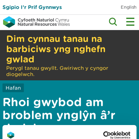
Sgipio I’r Prif Gynnwys
English
Dim cynnau tanau na
barbiciws yng nghefn
gwlad
Perygl tanau gwyllt. Gwiriwch y cyngor
diogelwch.
Hafan
Rhoi gwybod am
broblem ynglŷn â’r
dudalen