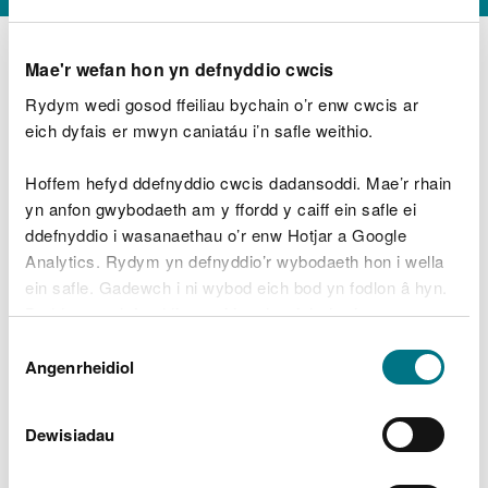
Mae'r wefan hon yn defnyddio cwcis
Rydym wedi gosod ffeiliau bychain o’r enw cwcis ar
D
y
eich dyfais er mwyn caniatáu i’n safle weithio.
Beth oeddech chi’n wneud?
w
e
Hoffem hefyd ddefnyddio cwcis dadansoddi. Mae’r rhain
d
yn anfon gwybodaeth am y ffordd y caiff ein safle ei
w
Peidiwch â chynnwys gwybodaeth bersonol neu
ddefnyddio i wasanaethau o’r enw Hotjar a Google
c
ariannol
h
Analytics. Rydym yn defnyddio’r wybodaeth hon i wella
w
ein safle. Gadewch i ni wybod eich bod yn fodlon â hyn.
r
Byddwn yn defnyddio cwci i gadw eich dewis.
t
Beth oedd yn mynd o’i le?
Dewis
h
Gellir
darllen mwy am ein cwcis
cyn i chi ddewis.
Angenrheidiol
y
Caniatâd
m
a
m
Dewisiadau
e
i