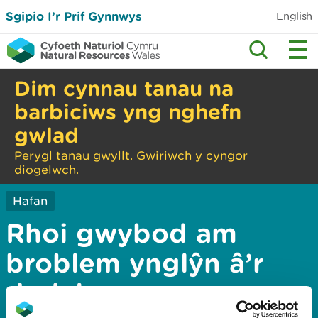
Sgipio I’r Prif Gynnwys
English
Dim cynnau tanau na
barbiciws yng nghefn
gwlad
Perygl tanau gwyllt. Gwiriwch y cyngor
diogelwch.
Hafan
Rhoi gwybod am
broblem ynglŷn â’r
dudalen