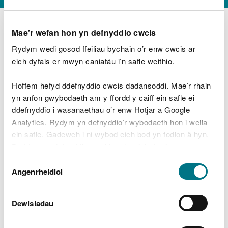
Mae'r wefan hon yn defnyddio cwcis
Rydym wedi gosod ffeiliau bychain o’r enw cwcis ar
D
y
eich dyfais er mwyn caniatáu i’n safle weithio.
Beth oeddech chi’n wneud?
w
e
Hoffem hefyd ddefnyddio cwcis dadansoddi. Mae’r rhain
d
yn anfon gwybodaeth am y ffordd y caiff ein safle ei
w
Peidiwch â chynnwys gwybodaeth bersonol neu
ddefnyddio i wasanaethau o’r enw Hotjar a Google
c
ariannol
h
Analytics. Rydym yn defnyddio’r wybodaeth hon i wella
w
ein safle. Gadewch i ni wybod eich bod yn fodlon â hyn.
r
Byddwn yn defnyddio cwci i gadw eich dewis.
t
Beth oedd yn mynd o’i le?
Dewis
h
Gellir
darllen mwy am ein cwcis
cyn i chi ddewis.
Angenrheidiol
y
Caniatâd
m
a
m
Dewisiadau
e
i