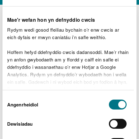
Mae'r wefan hon yn defnyddio cwcis
Rydym wedi gosod ffeiliau bychain o’r enw cwcis ar
D
y
eich dyfais er mwyn caniatáu i’n safle weithio.
Beth oeddech chi’n wneud?
w
e
Hoffem hefyd ddefnyddio cwcis dadansoddi. Mae’r rhain
d
yn anfon gwybodaeth am y ffordd y caiff ein safle ei
w
Peidiwch â chynnwys gwybodaeth bersonol neu
ddefnyddio i wasanaethau o’r enw Hotjar a Google
c
ariannol
h
Analytics. Rydym yn defnyddio’r wybodaeth hon i wella
w
ein safle. Gadewch i ni wybod eich bod yn fodlon â hyn.
r
Byddwn yn defnyddio cwci i gadw eich dewis.
t
Beth oedd yn mynd o’i le?
Dewis
h
Gellir
darllen mwy am ein cwcis
cyn i chi ddewis.
Angenrheidiol
y
Caniatâd
m
a
m
Dewisiadau
e
i