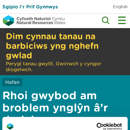
Sgipio I’r Prif Gynnwys
English
Dim cynnau tanau na
barbiciws yng nghefn
gwlad
Perygl tanau gwyllt. Gwiriwch y cyngor
diogelwch.
Hafan
Rhoi gwybod am
broblem ynglŷn â’r
dudalen