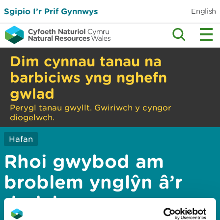
Sgipio I’r Prif Gynnwys
English
Dim cynnau tanau na
barbiciws yng nghefn
gwlad
Perygl tanau gwyllt. Gwiriwch y cyngor
diogelwch.
Hafan
Rhoi gwybod am
broblem ynglŷn â’r
dudalen