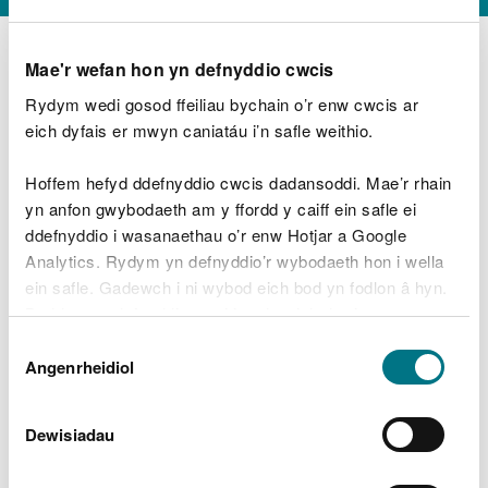
Mae'r wefan hon yn defnyddio cwcis
Rydym wedi gosod ffeiliau bychain o’r enw cwcis ar
D
y
eich dyfais er mwyn caniatáu i’n safle weithio.
Beth oeddech chi’n wneud?
w
e
Hoffem hefyd ddefnyddio cwcis dadansoddi. Mae’r rhain
d
yn anfon gwybodaeth am y ffordd y caiff ein safle ei
w
Peidiwch â chynnwys gwybodaeth bersonol neu
ddefnyddio i wasanaethau o’r enw Hotjar a Google
c
ariannol
h
Analytics. Rydym yn defnyddio’r wybodaeth hon i wella
w
ein safle. Gadewch i ni wybod eich bod yn fodlon â hyn.
r
Byddwn yn defnyddio cwci i gadw eich dewis.
t
Beth oedd yn mynd o’i le?
Dewis
h
Gellir
darllen mwy am ein cwcis
cyn i chi ddewis.
Angenrheidiol
y
Caniatâd
m
a
m
Dewisiadau
e
i