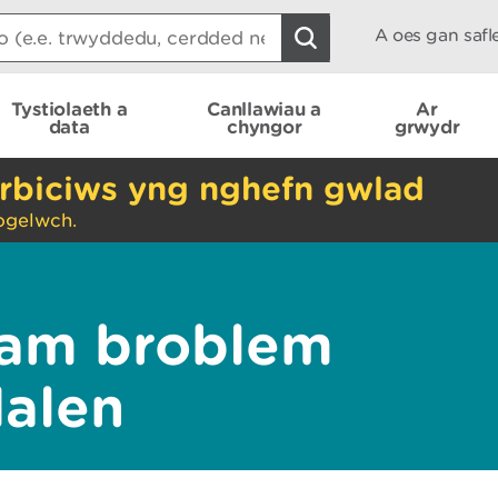
A oes gan saf
Tystiolaeth a
Canllawiau a
Ar
data
chyngor
grwydr
rbiciws yng nghefn gwlad
ogelwch.
am broblem
dalen