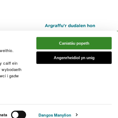
Argraffu’r dudalen hon
I fyny
Caniatáu popeth
weithio.
muno â'r sgwrs
Angenrheidiol yn unig
 caiff ein
’r wybodaeth
cwci i gadw
chwcis
nata
Dangos Manylion
© Cyfoeth Naturiol Cymru