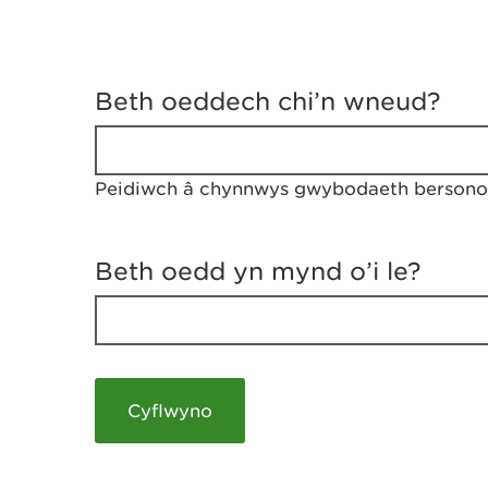
D
y
Beth oeddech chi’n wneud?
w
e
d
w
Peidiwch â chynnwys gwybodaeth bersonol
c
h
w
r
Beth oedd yn mynd o’i le?
t
h
y
m
a
m
e
i
c
h