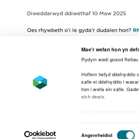
y
m
Diweddarwyd ddiwethaf 10 Maw 2025
w
e
l
Oes rhywbeth o’i le gyda’r dudalen hon?
Rh
i
a
d
Mae'r wefan hon yn def
Rydym wedi gosod ffeiliau 
Cysylltu â ni
Hoffem hefyd ddefnyddio c
safle ei ddefnyddio i was
hon i wella ein safle. Gad
eich dewis.
Datganiad hygyrchedd
Safonau'r Gymr
Gellir
darllen mwy am ein
Datganiad caethwasiaeth fodern
Dewis
Angenrheidiol
Caniatâd