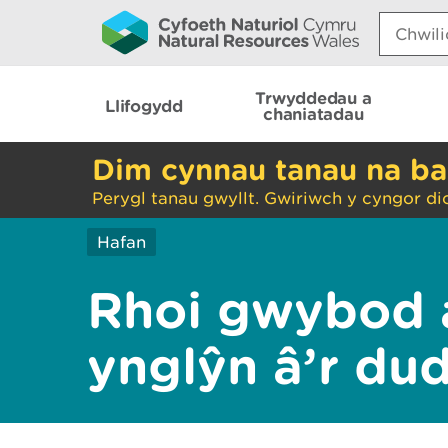
Search:
Trwyddedau a
Llifogydd
chaniatadau
Dim cynnau tanau na ba
Perygl tanau gwyllt. Gwiriwch y cyngor di
Hafan
Rhoi gwybod 
ynglŷn â’r du