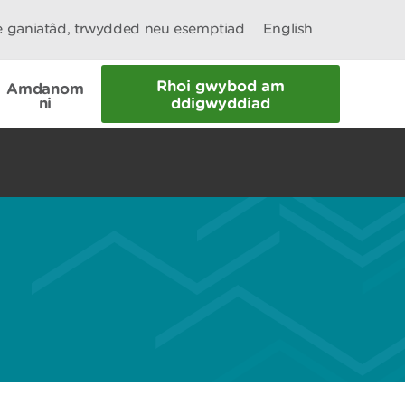
le ganiatâd, trwydded neu esemptiad
English
Rhoi gwybod am
Amdanom
ni
ddigwyddiad