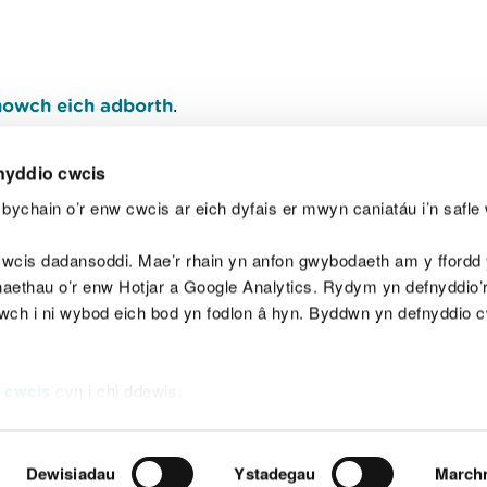
owch eich adborth
.
nyddio cwcis
bychain o’r enw cwcis ar eich dyfais er mwyn caniatáu i’n safle 
Y
wcis dadansoddi. Mae’r rhain yn anfon gwybodaeth am y ffordd y
anaethau o’r enw Hotjar a Google Analytics. Rydym yn defnyddio
ewch i ni wybod eich bod yn fodlon â hyn. Byddwn yn defnyddio 
aeg
Map o'r safle
Hawlfraint
Preifatrwydd a 
 cwcis
cyn i chi ddewis.
Dewisiadau
Ystadegau
March