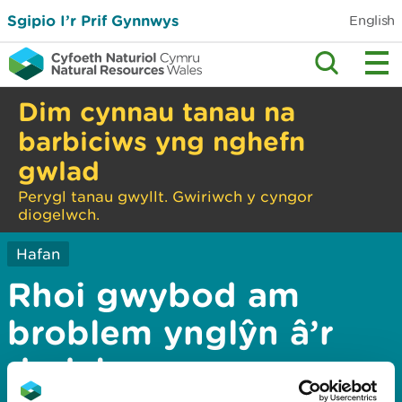
Sgipio I’r Prif Gynnwys
English
Dim cynnau tanau na
barbiciws yng nghefn
gwlad
Perygl tanau gwyllt. Gwiriwch y cyngor
diogelwch.
Hafan
Rhoi gwybod am
broblem ynglŷn â’r
dudalen