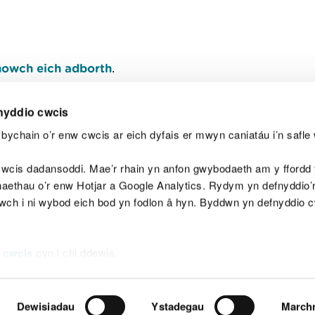
owch eich adborth
.
nyddio cwcis
bychain o’r enw cwcis ar eich dyfais er mwyn caniatáu i’n safle 
Y
wcis dadansoddi. Mae’r rhain yn anfon gwybodaeth am y ffordd y
anaethau o’r enw Hotjar a Google Analytics. Rydym yn defnyddio
ewch i ni wybod eich bod yn fodlon â hyn. Byddwn yn defnyddio 
aeg
Map o'r safle
Hawlfraint
Preifatrwydd a 
 cwcis
cyn i chi ddewis.
Dewisiadau
Ystadegau
March