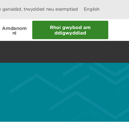
le ganiatâd, trwydded neu esemptiad
English
Rhoi gwybod am
Amdanom
ni
ddigwyddiad