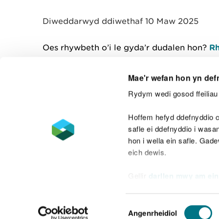
y
m
Diweddarwyd ddiwethaf 10 Maw 2025
w
e
l
Oes rhywbeth o’i le gyda’r dudalen hon?
Rh
i
a
d
Mae'r wefan hon yn def
Rydym wedi gosod ffeiliau 
Cysylltu â ni
Hoffem hefyd ddefnyddio c
safle ei ddefnyddio i was
hon i wella ein safle. Gad
eich dewis.
Datganiad hygyrchedd
Safonau'r Gymr
Gellir
darllen mwy am ein
Datganiad caethwasiaeth fodern
Dewis
Angenrheidiol
Caniatâd