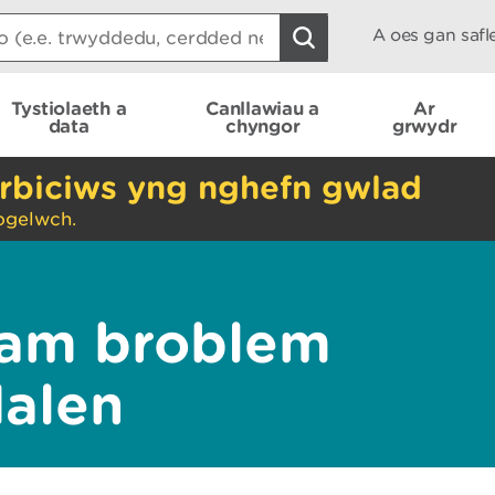
A oes gan saf
Tystiolaeth a
Canllawiau a
Ar
data
chyngor
grwydr
rbiciws yng nghefn gwlad
ogelwch.
am broblem
dalen