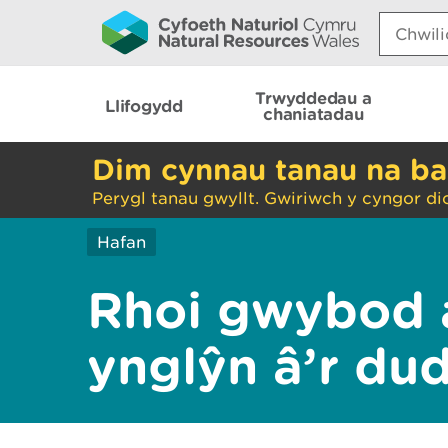
Search:
Trwyddedau a
Llifogydd
chaniatadau
Dim cynnau tanau na ba
Perygl tanau gwyllt. Gwiriwch y cyngor di
Hafan
Rhoi gwybod 
ynglŷn â’r du