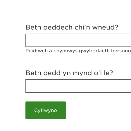
D
y
Beth oeddech chi’n wneud?
w
e
d
w
Peidiwch â chynnwys gwybodaeth bersonol
c
h
w
r
Beth oedd yn mynd o’i le?
t
h
y
m
a
m
e
i
c
h