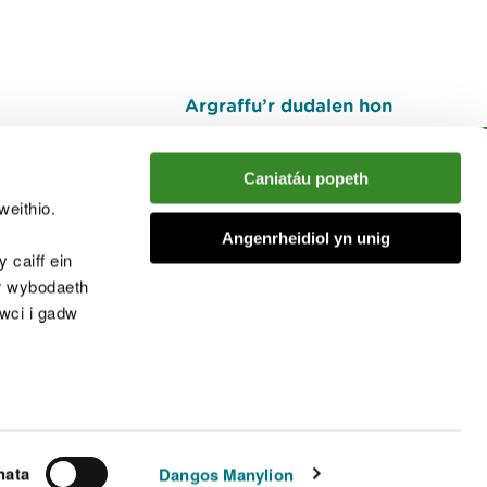
Argraffu’r dudalen hon
I fyny
Caniatáu popeth
weithio.
muno â'r sgwrs
Angenrheidiol yn unig
 caiff ein
’r wybodaeth
cwci i gadw
chwcis
nata
Dangos Manylion
© Cyfoeth Naturiol Cymru