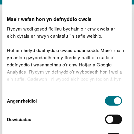
Mae'r wefan hon yn defnyddio cwcis
Rydym wedi gosod ffeiliau bychain o’r enw cwcis ar
D
y
eich dyfais er mwyn caniatáu i’n safle weithio.
Beth oeddech chi’n wneud?
w
e
Hoffem hefyd ddefnyddio cwcis dadansoddi. Mae’r rhain
d
yn anfon gwybodaeth am y ffordd y caiff ein safle ei
w
Peidiwch â chynnwys gwybodaeth bersonol neu
ddefnyddio i wasanaethau o’r enw Hotjar a Google
c
ariannol
h
Analytics. Rydym yn defnyddio’r wybodaeth hon i wella
w
ein safle. Gadewch i ni wybod eich bod yn fodlon â hyn.
r
Byddwn yn defnyddio cwci i gadw eich dewis.
t
Beth oedd yn mynd o’i le?
Dewis
h
Gellir
darllen mwy am ein cwcis
cyn i chi ddewis.
Angenrheidiol
y
Caniatâd
m
a
m
Dewisiadau
e
i