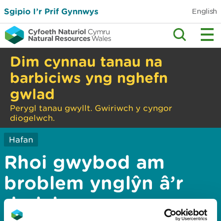
Sgipio I’r Prif Gynnwys
English
Dim cynnau tanau na
barbiciws yng nghefn
gwlad
Perygl tanau gwyllt. Gwiriwch y cyngor
diogelwch.
Hafan
Rhoi gwybod am
broblem ynglŷn â’r
dudalen