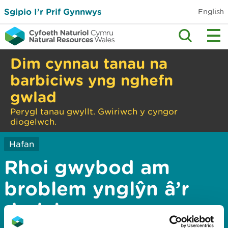
Sgipio I’r Prif Gynnwys
English
Dim cynnau tanau na
barbiciws yng nghefn
gwlad
Perygl tanau gwyllt. Gwiriwch y cyngor
diogelwch.
Hafan
Rhoi gwybod am
broblem ynglŷn â’r
dudalen