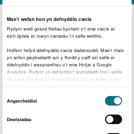
Mae'r wefan hon yn defnyddio cwcis
Rydym wedi gosod ffeiliau bychain o’r enw cwcis ar
D
y
eich dyfais er mwyn caniatáu i’n safle weithio.
Beth oeddech chi’n wneud?
w
e
Hoffem hefyd ddefnyddio cwcis dadansoddi. Mae’r rhain
d
yn anfon gwybodaeth am y ffordd y caiff ein safle ei
w
Peidiwch â chynnwys gwybodaeth bersonol neu
ddefnyddio i wasanaethau o’r enw Hotjar a Google
c
ariannol
h
Analytics. Rydym yn defnyddio’r wybodaeth hon i wella
w
ein safle. Gadewch i ni wybod eich bod yn fodlon â hyn.
r
Byddwn yn defnyddio cwci i gadw eich dewis.
t
Beth oedd yn mynd o’i le?
Dewis
h
Gellir
darllen mwy am ein cwcis
cyn i chi ddewis.
Angenrheidiol
y
Caniatâd
m
a
m
Dewisiadau
e
i