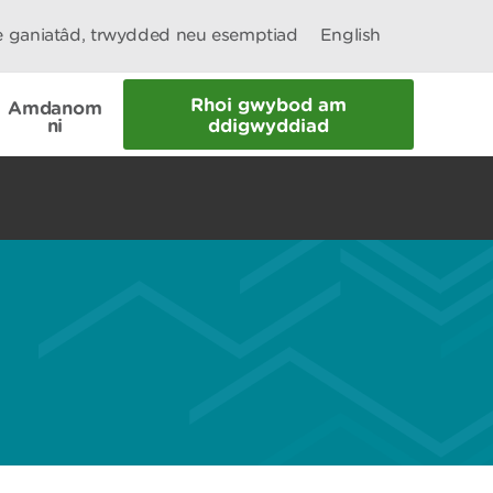
le ganiatâd, trwydded neu esemptiad
English
Rhoi gwybod am
Amdanom
ni
ddigwyddiad