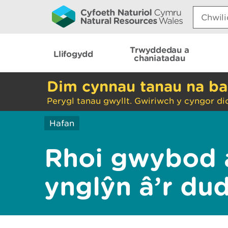
Search:
Trwyddedau a
Llifogydd
chaniatadau
Dim cynnau tanau na ba
Perygl tanau gwyllt. Gwiriwch y cyngor di
Hafan
Rhoi gwybod 
ynglŷn â’r du