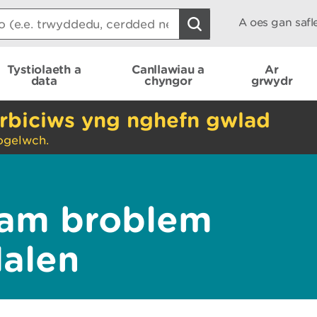
A oes gan saf
Tystiolaeth a
Canllawiau a
Ar
data
chyngor
grwydr
rbiciws yng nghefn gwlad
ogelwch.
am broblem
dalen