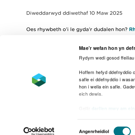
y
m
Diweddarwyd ddiwethaf 10 Maw 2025
w
e
l
Oes rhywbeth o’i le gyda’r dudalen hon?
Rh
i
a
d
Mae'r wefan hon yn def
Rydym wedi gosod ffeiliau 
Cysylltu â ni
Hoffem hefyd ddefnyddio c
safle ei ddefnyddio i was
hon i wella ein safle. Gad
eich dewis.
Datganiad hygyrchedd
Safonau'r Gymr
Gellir
darllen mwy am ein
Datganiad caethwasiaeth fodern
Dewis
Angenrheidiol
Caniatâd