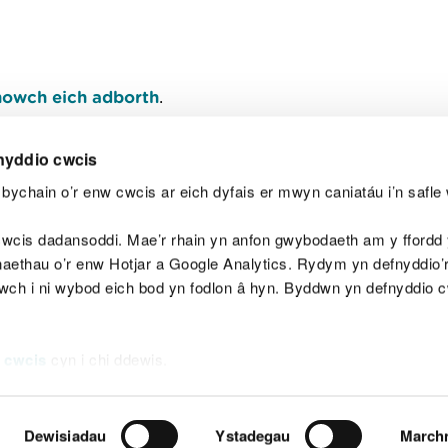
owch eich adborth
.
nyddio cwcis
bychain o’r enw cwcis ar eich dyfais er mwyn caniatáu i’n safle 
Y
wcis dadansoddi. Mae’r rhain yn anfon gwybodaeth am y ffordd y
anaethau o’r enw Hotjar a Google Analytics. Rydym yn defnyddio
ewch i ni wybod eich bod yn fodlon â hyn. Byddwn yn defnyddio 
aeg
Map o'r safle
Hawlfraint
Preifatrwydd a 
 cwcis
cyn i chi ddewis.
Dewisiadau
Ystadegau
March