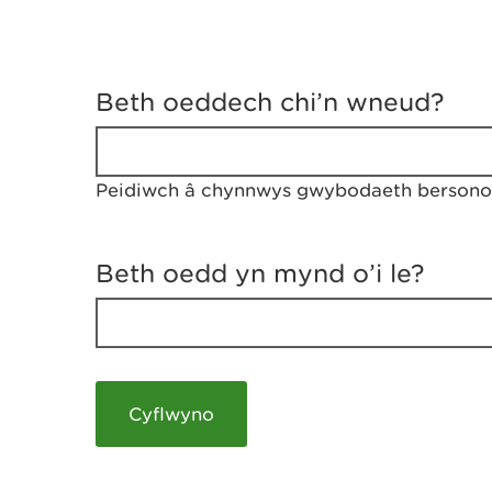
D
y
Beth oeddech chi’n wneud?
w
e
d
w
Peidiwch â chynnwys gwybodaeth bersonol
c
h
w
r
Beth oedd yn mynd o’i le?
t
h
y
m
a
m
e
i
c
h