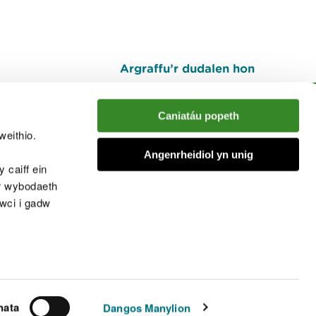
Argraffu’r dudalen hon
I fyny
Caniatáu popeth
weithio.
muno â'r sgwrs
Angenrheidiol yn unig
 caiff ein
’r wybodaeth
cwci i gadw
chwcis
nata
Dangos Manylion
© Cyfoeth Naturiol Cymru