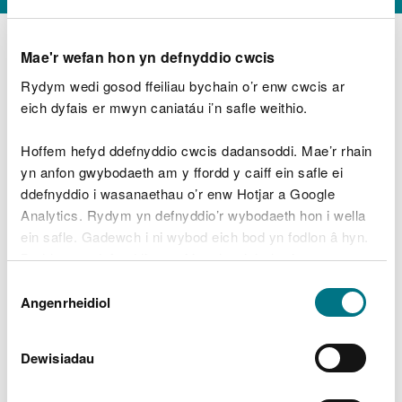
Mae'r wefan hon yn defnyddio cwcis
Rydym wedi gosod ffeiliau bychain o’r enw cwcis ar
D
y
eich dyfais er mwyn caniatáu i’n safle weithio.
Beth oeddech chi’n wneud?
w
e
Hoffem hefyd ddefnyddio cwcis dadansoddi. Mae’r rhain
d
yn anfon gwybodaeth am y ffordd y caiff ein safle ei
w
Peidiwch â chynnwys gwybodaeth bersonol neu
ddefnyddio i wasanaethau o’r enw Hotjar a Google
c
ariannol
h
Analytics. Rydym yn defnyddio’r wybodaeth hon i wella
w
ein safle. Gadewch i ni wybod eich bod yn fodlon â hyn.
r
Byddwn yn defnyddio cwci i gadw eich dewis.
t
Beth oedd yn mynd o’i le?
Dewis
h
Gellir
darllen mwy am ein cwcis
cyn i chi ddewis.
Angenrheidiol
y
Caniatâd
m
a
m
Dewisiadau
e
i