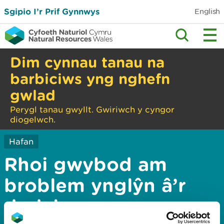
Sgipio I’r Prif Gynnwys
English
Dim cynnau tanau na
barbiciws yng nghefn
gwlad
Perygl tanau gwyllt. Gwiriwch y cyngor
diogelwch.
Hafan
Rhoi gwybod am
broblem ynglŷn â’r
dudalen