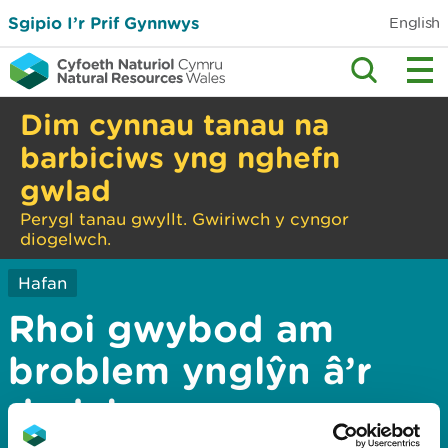
Sgipio I’r Prif Gynnwys
English
Dim cynnau tanau na
barbiciws yng nghefn
gwlad
Perygl tanau gwyllt. Gwiriwch y cyngor
diogelwch.
Hafan
Rhoi gwybod am
broblem ynglŷn â’r
dudalen