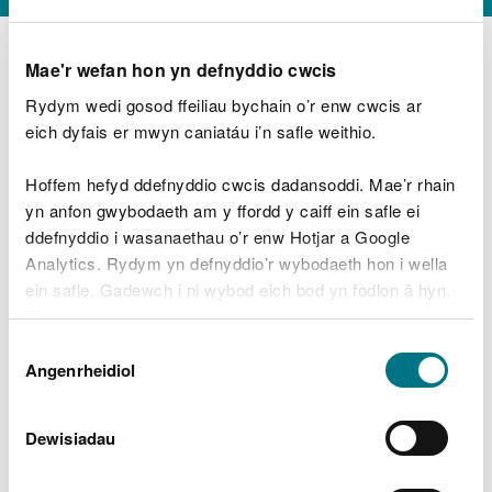
Mae'r wefan hon yn defnyddio cwcis
Rydym wedi gosod ffeiliau bychain o’r enw cwcis ar
D
y
eich dyfais er mwyn caniatáu i’n safle weithio.
Beth oeddech chi’n wneud?
w
e
Hoffem hefyd ddefnyddio cwcis dadansoddi. Mae’r rhain
d
yn anfon gwybodaeth am y ffordd y caiff ein safle ei
w
Peidiwch â chynnwys gwybodaeth bersonol neu
ddefnyddio i wasanaethau o’r enw Hotjar a Google
c
ariannol
h
Analytics. Rydym yn defnyddio’r wybodaeth hon i wella
w
ein safle. Gadewch i ni wybod eich bod yn fodlon â hyn.
r
Byddwn yn defnyddio cwci i gadw eich dewis.
t
Beth oedd yn mynd o’i le?
Dewis
h
Gellir
darllen mwy am ein cwcis
cyn i chi ddewis.
Angenrheidiol
y
Caniatâd
m
a
m
Dewisiadau
e
i