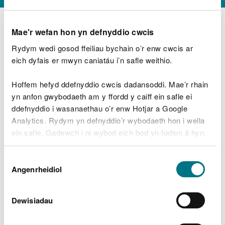
Mae'r wefan hon yn defnyddio cwcis
Rydym wedi gosod ffeiliau bychain o’r enw cwcis ar
D
y
eich dyfais er mwyn caniatáu i’n safle weithio.
Beth oeddech chi’n wneud?
w
e
Hoffem hefyd ddefnyddio cwcis dadansoddi. Mae’r rhain
d
yn anfon gwybodaeth am y ffordd y caiff ein safle ei
w
Peidiwch â chynnwys gwybodaeth bersonol neu
ddefnyddio i wasanaethau o’r enw Hotjar a Google
c
ariannol
h
Analytics. Rydym yn defnyddio’r wybodaeth hon i wella
w
ein safle. Gadewch i ni wybod eich bod yn fodlon â hyn.
r
Byddwn yn defnyddio cwci i gadw eich dewis.
t
Beth oedd yn mynd o’i le?
Dewis
h
Gellir
darllen mwy am ein cwcis
cyn i chi ddewis.
Angenrheidiol
y
Caniatâd
m
a
m
Dewisiadau
e
i