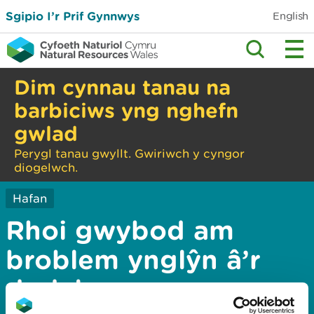
Sgipio I’r Prif Gynnwys
English
Dim cynnau tanau na
barbiciws yng nghefn
gwlad
Perygl tanau gwyllt. Gwiriwch y cyngor
diogelwch.
Hafan
Rhoi gwybod am
broblem ynglŷn â’r
dudalen