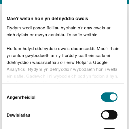
Mae'r wefan hon yn defnyddio cwcis
Rydym wedi gosod ffeiliau bychain o’r enw cwcis ar
D
y
eich dyfais er mwyn caniatáu i’n safle weithio.
Beth oeddech chi’n wneud?
w
e
Hoffem hefyd ddefnyddio cwcis dadansoddi. Mae’r rhain
d
yn anfon gwybodaeth am y ffordd y caiff ein safle ei
w
Peidiwch â chynnwys gwybodaeth bersonol neu
ddefnyddio i wasanaethau o’r enw Hotjar a Google
c
ariannol
h
Analytics. Rydym yn defnyddio’r wybodaeth hon i wella
w
ein safle. Gadewch i ni wybod eich bod yn fodlon â hyn.
r
Byddwn yn defnyddio cwci i gadw eich dewis.
t
Beth oedd yn mynd o’i le?
Dewis
h
Gellir
darllen mwy am ein cwcis
cyn i chi ddewis.
Angenrheidiol
y
Caniatâd
m
a
m
Dewisiadau
e
i