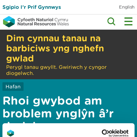
Sgipio I’r Prif Gynnwys
English
Dim cynnau tanau na
barbiciws yng nghefn
gwlad
Perygl tanau gwyllt. Gwiriwch y cyngor
diogelwch.
Hafan
Rhoi gwybod am
broblem ynglŷn â’r
dudalen