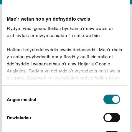
Mae'r wefan hon yn defnyddio cwcis
Rydym wedi gosod ffeiliau bychain o’r enw cwcis ar
D
y
eich dyfais er mwyn caniatáu i’n safle weithio.
Beth oeddech chi’n wneud?
w
e
Hoffem hefyd ddefnyddio cwcis dadansoddi. Mae’r rhain
d
yn anfon gwybodaeth am y ffordd y caiff ein safle ei
w
Peidiwch â chynnwys gwybodaeth bersonol neu
ddefnyddio i wasanaethau o’r enw Hotjar a Google
c
ariannol
h
Analytics. Rydym yn defnyddio’r wybodaeth hon i wella
w
ein safle. Gadewch i ni wybod eich bod yn fodlon â hyn.
r
Byddwn yn defnyddio cwci i gadw eich dewis.
t
Beth oedd yn mynd o’i le?
Dewis
h
Gellir
darllen mwy am ein cwcis
cyn i chi ddewis.
Angenrheidiol
y
Caniatâd
m
a
m
Dewisiadau
e
i