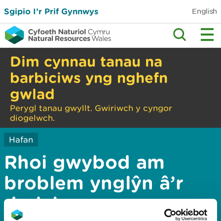
Sgipio I’r Prif Gynnwys
English
Dim cynnau tanau na
barbiciws yng nghefn
gwlad
Perygl tanau gwyllt. Gwiriwch y cyngor
diogelwch.
Hafan
Rhoi gwybod am
broblem ynglŷn â’r
dudalen