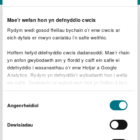
Mae'r wefan hon yn defnyddio cwcis
Rydym wedi gosod ffeiliau bychain o’r enw cwcis ar
D
y
eich dyfais er mwyn caniatáu i’n safle weithio.
Beth oeddech chi’n wneud?
w
e
Hoffem hefyd ddefnyddio cwcis dadansoddi. Mae’r rhain
d
yn anfon gwybodaeth am y ffordd y caiff ein safle ei
w
Peidiwch â chynnwys gwybodaeth bersonol neu
ddefnyddio i wasanaethau o’r enw Hotjar a Google
c
ariannol
h
Analytics. Rydym yn defnyddio’r wybodaeth hon i wella
w
ein safle. Gadewch i ni wybod eich bod yn fodlon â hyn.
r
Byddwn yn defnyddio cwci i gadw eich dewis.
t
Beth oedd yn mynd o’i le?
Dewis
h
Gellir
darllen mwy am ein cwcis
cyn i chi ddewis.
Angenrheidiol
y
Caniatâd
m
a
m
Dewisiadau
e
i