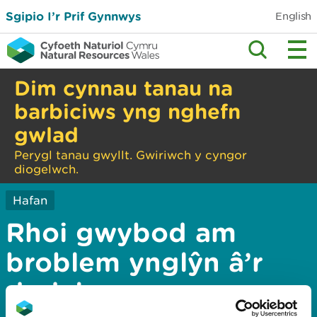
Sgipio I’r Prif Gynnwys
English
Dim cynnau tanau na
barbiciws yng nghefn
gwlad
Perygl tanau gwyllt. Gwiriwch y cyngor
diogelwch.
Hafan
Rhoi gwybod am
broblem ynglŷn â’r
dudalen