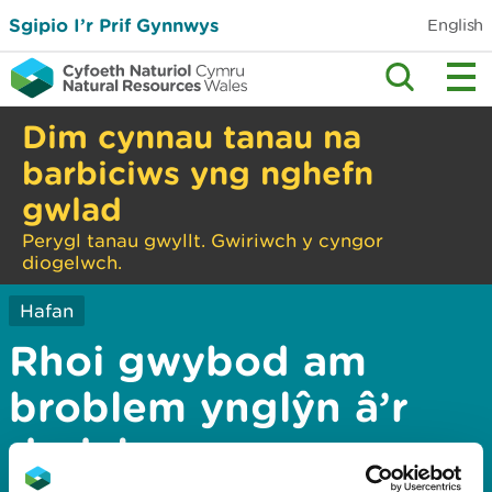
Sgipio I’r Prif Gynnwys
English
Dim cynnau tanau na
barbiciws yng nghefn
gwlad
Perygl tanau gwyllt. Gwiriwch y cyngor
diogelwch.
Hafan
Rhoi gwybod am
broblem ynglŷn â’r
dudalen