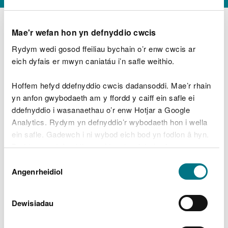
Mae'r wefan hon yn defnyddio cwcis
Rydym wedi gosod ffeiliau bychain o’r enw cwcis ar
D
y
eich dyfais er mwyn caniatáu i’n safle weithio.
Beth oeddech chi’n wneud?
w
e
Hoffem hefyd ddefnyddio cwcis dadansoddi. Mae’r rhain
d
yn anfon gwybodaeth am y ffordd y caiff ein safle ei
w
Peidiwch â chynnwys gwybodaeth bersonol neu
ddefnyddio i wasanaethau o’r enw Hotjar a Google
c
ariannol
h
Analytics. Rydym yn defnyddio’r wybodaeth hon i wella
w
ein safle. Gadewch i ni wybod eich bod yn fodlon â hyn.
r
Byddwn yn defnyddio cwci i gadw eich dewis.
t
Beth oedd yn mynd o’i le?
Dewis
h
Gellir
darllen mwy am ein cwcis
cyn i chi ddewis.
Angenrheidiol
y
Caniatâd
m
a
m
Dewisiadau
e
i