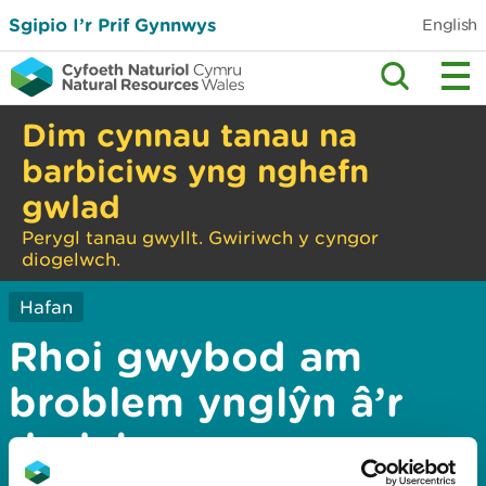
Sgipio I’r Prif Gynnwys
English
Dim cynnau tanau na
barbiciws yng nghefn
gwlad
Perygl tanau gwyllt. Gwiriwch y cyngor
diogelwch.
Hafan
Rhoi gwybod am
broblem ynglŷn â’r
dudalen