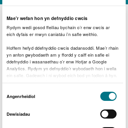
Mae'r wefan hon yn defnyddio cwcis
Rydym wedi gosod ffeiliau bychain o’r enw cwcis ar
D
y
eich dyfais er mwyn caniatáu i’n safle weithio.
Beth oeddech chi’n wneud?
w
e
Hoffem hefyd ddefnyddio cwcis dadansoddi. Mae’r rhain
d
yn anfon gwybodaeth am y ffordd y caiff ein safle ei
w
Peidiwch â chynnwys gwybodaeth bersonol neu
ddefnyddio i wasanaethau o’r enw Hotjar a Google
c
ariannol
h
Analytics. Rydym yn defnyddio’r wybodaeth hon i wella
w
ein safle. Gadewch i ni wybod eich bod yn fodlon â hyn.
r
Byddwn yn defnyddio cwci i gadw eich dewis.
t
Beth oedd yn mynd o’i le?
Dewis
h
Gellir
darllen mwy am ein cwcis
cyn i chi ddewis.
Angenrheidiol
y
Caniatâd
m
a
m
Dewisiadau
e
i