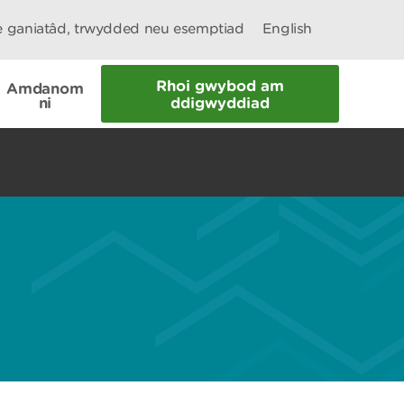
le ganiatâd, trwydded neu esemptiad
English
Rhoi gwybod am
Amdanom
ni
ddigwyddiad