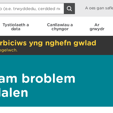
A oes gan saf
Tystiolaeth a
Canllawiau a
Ar
data
chyngor
grwydr
rbiciws yng nghefn gwlad
ogelwch.
am broblem
dalen