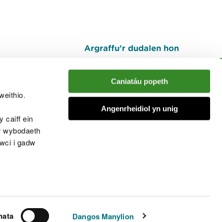
Argraffu’r dudalen hon
I fyny
Caniatáu popeth
weithio.
muno â'r sgwrs
Angenrheidiol yn unig
 caiff ein
’r wybodaeth
cwci i gadw
chwcis
nata
Dangos Manylion
© Cyfoeth Naturiol Cymru