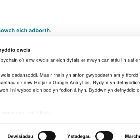
owch eich adborth
.
nyddio cwcis
bychain o’r enw cwcis ar eich dyfais er mwyn caniatáu i’n safle 
Y
wcis dadansoddi. Mae’r rhain yn anfon gwybodaeth am y ffordd y
anaethau o’r enw Hotjar a Google Analytics. Rydym yn defnyddio
ewch i ni wybod eich bod yn fodlon â hyn. Byddwn yn defnyddio 
aeg
Map o'r safle
Hawlfraint
Preifatrwydd a 
 cwcis
cyn i chi ddewis.
Dewisiadau
Ystadegau
March