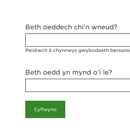
D
y
Beth oeddech chi’n wneud?
w
e
d
w
Peidiwch â chynnwys gwybodaeth bersonol
c
h
w
r
Beth oedd yn mynd o’i le?
t
h
y
m
a
m
e
i
c
h