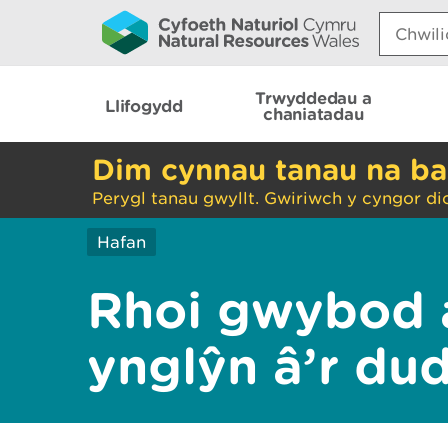
Search:
Trwyddedau a
Llifogydd
chaniatadau
Dim cynnau tanau na ba
Perygl tanau gwyllt. Gwiriwch y cyngor di
Hafan
Rhoi gwybod 
ynglŷn â’r du