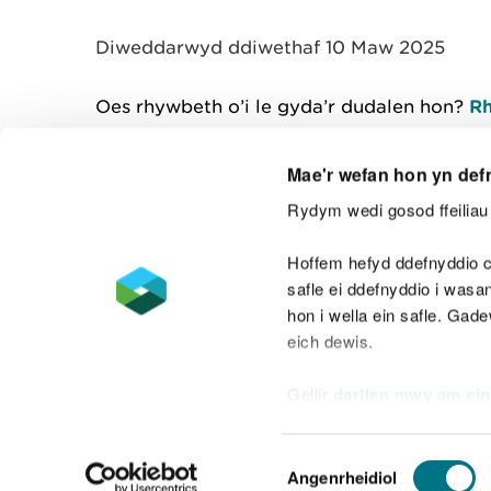
y
m
Diweddarwyd ddiwethaf 10 Maw 2025
w
e
l
Oes rhywbeth o’i le gyda’r dudalen hon?
Rh
i
a
d
Mae'r wefan hon yn def
Rydym wedi gosod ffeiliau 
Cysylltu â ni
Hoffem hefyd ddefnyddio c
safle ei ddefnyddio i was
hon i wella ein safle. Gad
eich dewis.
Datganiad hygyrchedd
Safonau'r Gymr
Gellir
darllen mwy am ein
Datganiad caethwasiaeth fodern
Dewis
Angenrheidiol
Caniatâd