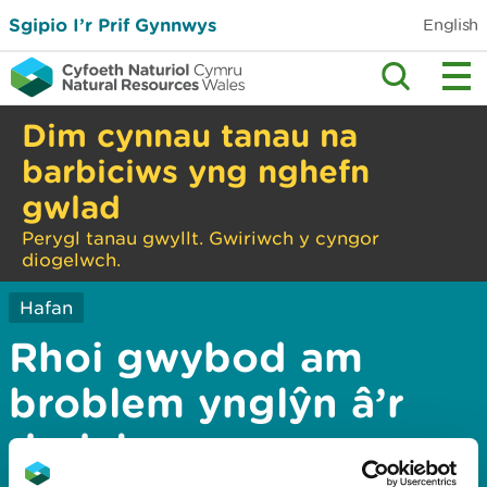
Sgipio I’r Prif Gynnwys
English
Dim cynnau tanau na
barbiciws yng nghefn
gwlad
Perygl tanau gwyllt. Gwiriwch y cyngor
diogelwch.
Hafan
Rhoi gwybod am
broblem ynglŷn â’r
dudalen