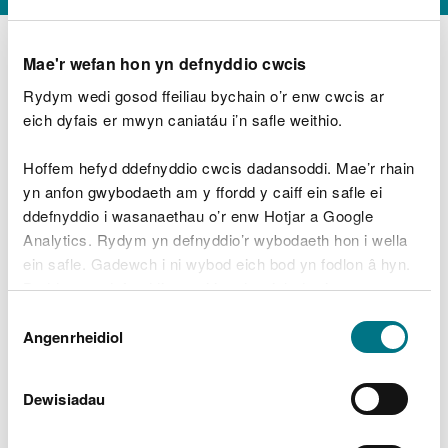
Mae'r wefan hon yn defnyddio cwcis
Rydym wedi gosod ffeiliau bychain o’r enw cwcis ar
D
y
eich dyfais er mwyn caniatáu i’n safle weithio.
Beth oeddech chi’n wneud?
w
e
Hoffem hefyd ddefnyddio cwcis dadansoddi. Mae’r rhain
d
yn anfon gwybodaeth am y ffordd y caiff ein safle ei
w
Peidiwch â chynnwys gwybodaeth bersonol neu
ddefnyddio i wasanaethau o’r enw Hotjar a Google
c
ariannol
h
Analytics. Rydym yn defnyddio’r wybodaeth hon i wella
w
ein safle. Gadewch i ni wybod eich bod yn fodlon â hyn.
r
Byddwn yn defnyddio cwci i gadw eich dewis.
t
Beth oedd yn mynd o’i le?
Dewis
h
Gellir
darllen mwy am ein cwcis
cyn i chi ddewis.
Angenrheidiol
y
Caniatâd
m
a
m
Dewisiadau
e
i