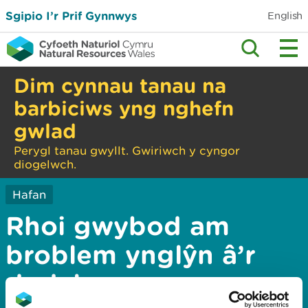
Sgipio I’r Prif Gynnwys
English
Dim cynnau tanau na
barbiciws yng nghefn
gwlad
Perygl tanau gwyllt. Gwiriwch y cyngor
diogelwch.
Hafan
Rhoi gwybod am
broblem ynglŷn â’r
dudalen