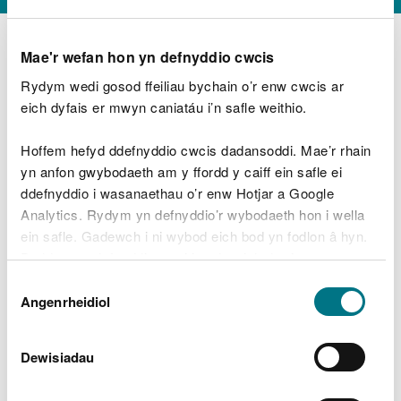
Mae'r wefan hon yn defnyddio cwcis
Rydym wedi gosod ffeiliau bychain o’r enw cwcis ar
D
y
eich dyfais er mwyn caniatáu i’n safle weithio.
Beth oeddech chi’n wneud?
w
e
Hoffem hefyd ddefnyddio cwcis dadansoddi. Mae’r rhain
d
yn anfon gwybodaeth am y ffordd y caiff ein safle ei
w
Peidiwch â chynnwys gwybodaeth bersonol neu
ddefnyddio i wasanaethau o’r enw Hotjar a Google
c
ariannol
h
Analytics. Rydym yn defnyddio’r wybodaeth hon i wella
w
ein safle. Gadewch i ni wybod eich bod yn fodlon â hyn.
r
Byddwn yn defnyddio cwci i gadw eich dewis.
t
Beth oedd yn mynd o’i le?
Dewis
h
Gellir
darllen mwy am ein cwcis
cyn i chi ddewis.
Angenrheidiol
y
Caniatâd
m
a
m
Dewisiadau
e
i