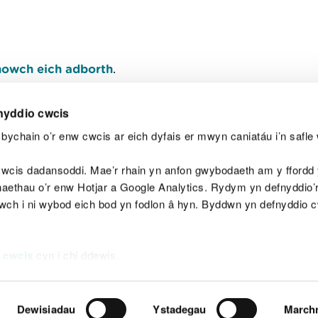
owch eich adborth
.
nyddio cwcis
bychain o’r enw cwcis ar eich dyfais er mwyn caniatáu i’n safle 
Y
wcis dadansoddi. Mae’r rhain yn anfon gwybodaeth am y ffordd y
anaethau o’r enw Hotjar a Google Analytics. Rydym yn defnyddio
ewch i ni wybod eich bod yn fodlon â hyn. Byddwn yn defnyddio 
aeg
Map o'r safle
Hawlfraint
Preifatrwydd a 
 cwcis
cyn i chi ddewis.
Dewisiadau
Ystadegau
March