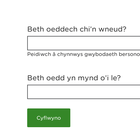
D
y
Beth oeddech chi’n wneud?
w
e
d
w
Peidiwch â chynnwys gwybodaeth bersonol
c
h
w
r
Beth oedd yn mynd o’i le?
t
h
y
m
a
m
e
i
c
h