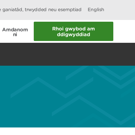
le ganiatâd, trwydded neu esemptiad
English
Rhoi gwybod am
Amdanom
ni
ddigwyddiad