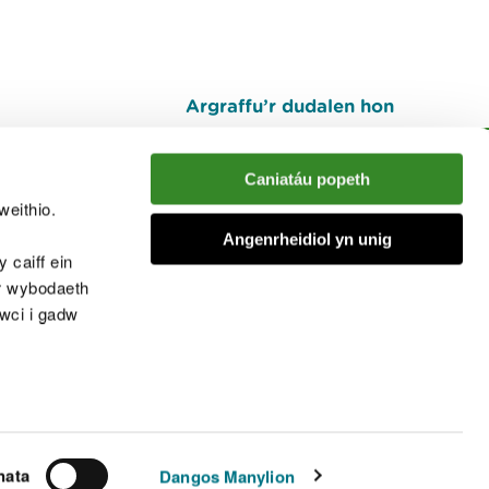
Argraffu’r dudalen hon
I fyny
Caniatáu popeth
weithio.
muno â'r sgwrs
Angenrheidiol yn unig
 caiff ein
’r wybodaeth
cwci i gadw
chwcis
nata
Dangos Manylion
© Cyfoeth Naturiol Cymru