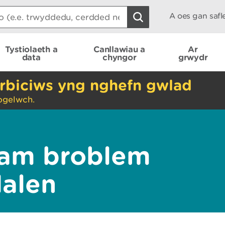
A oes gan saf
Tystiolaeth a
Canllawiau a
Ar
data
chyngor
grwydr
rbiciws yng nghefn gwlad
ogelwch.
am broblem
dalen