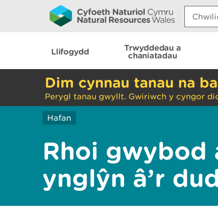
Search:
Trwyddedau a
Llifogydd
chaniatadau
Dim cynnau tanau na ba
Perygl tanau gwyllt. Gwiriwch y cyngor di
Hafan
Rhoi gwybod 
ynglŷn â’r du