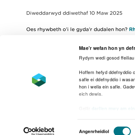
y
m
Diweddarwyd ddiwethaf 10 Maw 2025
w
e
l
Oes rhywbeth o’i le gyda’r dudalen hon?
Rh
i
a
d
Mae'r wefan hon yn def
Rydym wedi gosod ffeiliau 
Cysylltu â ni
Hoffem hefyd ddefnyddio c
safle ei ddefnyddio i was
hon i wella ein safle. Gad
eich dewis.
Datganiad hygyrchedd
Safonau'r Gymr
Gellir
darllen mwy am ein
Datganiad caethwasiaeth fodern
Dewis
Angenrheidiol
Caniatâd