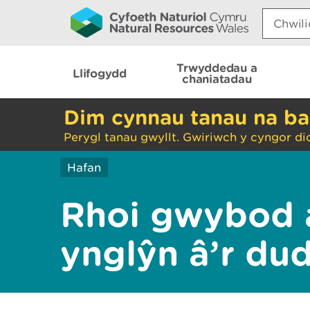
Search:
Trwyddedau a
Llifogydd
chaniatadau
Dim cynnau tanau na ba
Perygl tanau gwyllt. Gwiriwch y cyngor di
Hafan
Rhoi gwybod 
ynglŷn â’r du