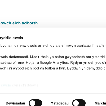
owch eich adborth
.
nyddio cwcis
bychain o’r enw cwcis ar eich dyfais er mwyn caniatáu i’n safle 
Y
wcis dadansoddi. Mae’r rhain yn anfon gwybodaeth am y ffordd y
anaethau o’r enw Hotjar a Google Analytics. Rydym yn defnyddio
ewch i ni wybod eich bod yn fodlon â hyn. Byddwn yn defnyddio 
aeg
Map o'r safle
Hawlfraint
Preifatrwydd a 
 cwcis
cyn i chi ddewis.
Dewisiadau
Ystadegau
March