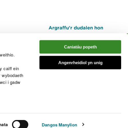
Argraffu’r dudalen hon
I fyny
Caniatáu popeth
weithio.
muno â'r sgwrs
Angenrheidiol yn unig
 caiff ein
’r wybodaeth
cwci i gadw
chwcis
nata
Dangos Manylion
© Cyfoeth Naturiol Cymru