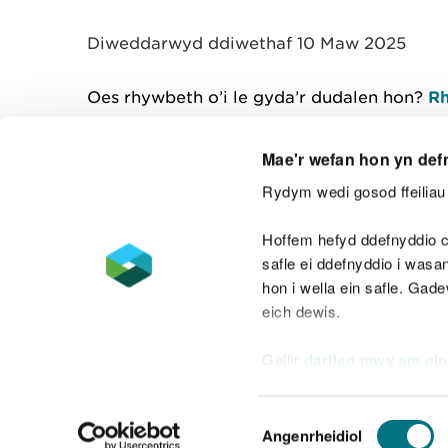
y
m
Diweddarwyd ddiwethaf 10 Maw 2025
w
e
l
Oes rhywbeth o’i le gyda’r dudalen hon?
Rh
i
a
d
Mae'r wefan hon yn def
Rydym wedi gosod ffeiliau 
Cysylltu â ni
Hoffem hefyd ddefnyddio c
safle ei ddefnyddio i was
hon i wella ein safle. Gad
eich dewis.
Datganiad hygyrchedd
Safonau'r Gymr
Gellir
darllen mwy am ein
Datganiad caethwasiaeth fodern
Dewis
Angenrheidiol
Caniatâd