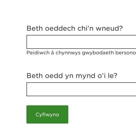
D
y
Beth oeddech chi’n wneud?
w
e
d
w
Peidiwch â chynnwys gwybodaeth bersonol
c
h
w
r
Beth oedd yn mynd o’i le?
t
h
y
m
a
m
e
i
c
h