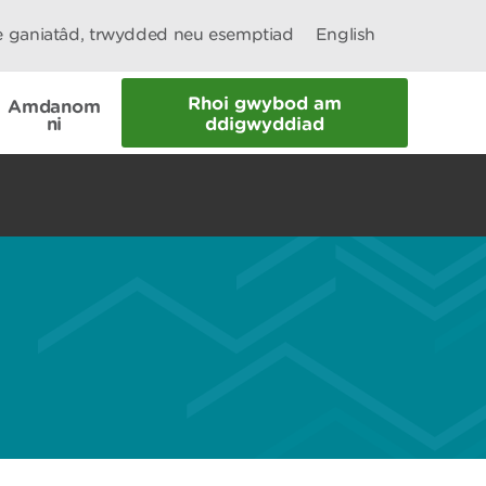
le ganiatâd, trwydded neu esemptiad
English
Rhoi gwybod am
Amdanom
ni
ddigwyddiad