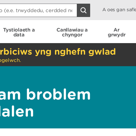
A oes gan saf
Tystiolaeth a
Canllawiau a
Ar
data
chyngor
grwydr
rbiciws yng nghefn gwlad
ogelwch.
am broblem
dalen