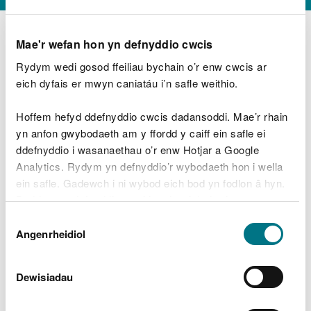
Mae'r wefan hon yn defnyddio cwcis
Rydym wedi gosod ffeiliau bychain o’r enw cwcis ar
D
y
eich dyfais er mwyn caniatáu i’n safle weithio.
Beth oeddech chi’n wneud?
w
e
Hoffem hefyd ddefnyddio cwcis dadansoddi. Mae’r rhain
d
yn anfon gwybodaeth am y ffordd y caiff ein safle ei
w
Peidiwch â chynnwys gwybodaeth bersonol neu
ddefnyddio i wasanaethau o’r enw Hotjar a Google
c
ariannol
h
Analytics. Rydym yn defnyddio’r wybodaeth hon i wella
w
ein safle. Gadewch i ni wybod eich bod yn fodlon â hyn.
r
Byddwn yn defnyddio cwci i gadw eich dewis.
t
Beth oedd yn mynd o’i le?
Dewis
h
Gellir
darllen mwy am ein cwcis
cyn i chi ddewis.
Angenrheidiol
y
Caniatâd
m
a
m
Dewisiadau
e
i