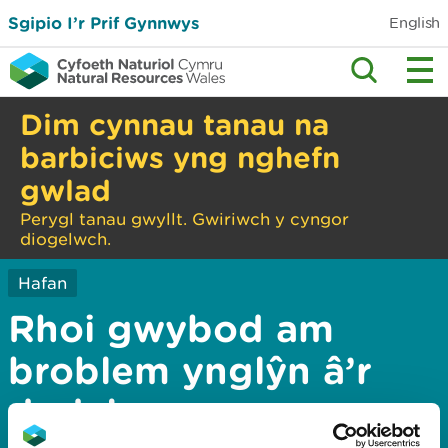
Sgipio I’r Prif Gynnwys
English
Dim cynnau tanau na
barbiciws yng nghefn
gwlad
Perygl tanau gwyllt. Gwiriwch y cyngor
diogelwch.
Hafan
Rhoi gwybod am
broblem ynglŷn â’r
dudalen