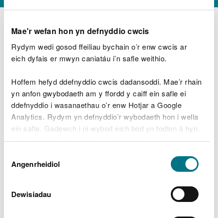
Mae'r wefan hon yn defnyddio cwcis
Rydym wedi gosod ffeiliau bychain o’r enw cwcis ar
D
y
eich dyfais er mwyn caniatáu i’n safle weithio.
Beth oeddech chi’n wneud?
w
e
Hoffem hefyd ddefnyddio cwcis dadansoddi. Mae’r rhain
d
yn anfon gwybodaeth am y ffordd y caiff ein safle ei
w
Peidiwch â chynnwys gwybodaeth bersonol neu
ddefnyddio i wasanaethau o’r enw Hotjar a Google
c
ariannol
h
Analytics. Rydym yn defnyddio’r wybodaeth hon i wella
w
ein safle. Gadewch i ni wybod eich bod yn fodlon â hyn.
r
Byddwn yn defnyddio cwci i gadw eich dewis.
t
Beth oedd yn mynd o’i le?
Dewis
h
Gellir
darllen mwy am ein cwcis
cyn i chi ddewis.
Angenrheidiol
y
Caniatâd
m
a
m
Dewisiadau
e
i