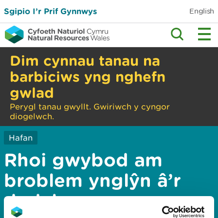
Sgipio I’r Prif Gynnwys
English
Dim cynnau tanau na
barbiciws yng nghefn
gwlad
Perygl tanau gwyllt. Gwiriwch y cyngor
diogelwch.
Hafan
Rhoi gwybod am
broblem ynglŷn â’r
dudalen