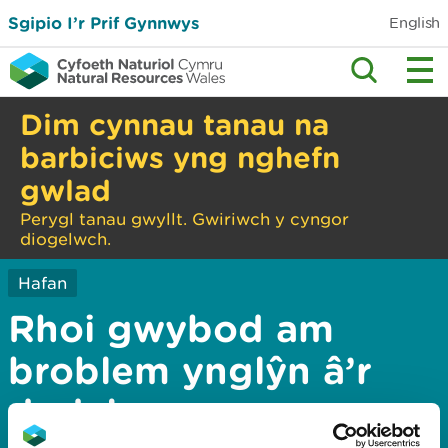
Sgipio I’r Prif Gynnwys
English
Dim cynnau tanau na
barbiciws yng nghefn
gwlad
Perygl tanau gwyllt. Gwiriwch y cyngor
diogelwch.
Hafan
Rhoi gwybod am
broblem ynglŷn â’r
dudalen