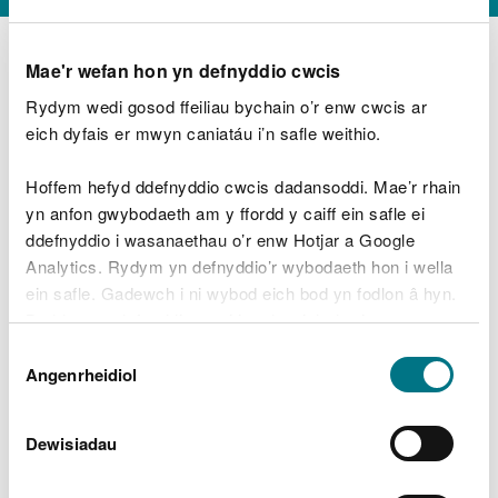
Mae'r wefan hon yn defnyddio cwcis
Rydym wedi gosod ffeiliau bychain o’r enw cwcis ar
D
y
eich dyfais er mwyn caniatáu i’n safle weithio.
Beth oeddech chi’n wneud?
w
e
Hoffem hefyd ddefnyddio cwcis dadansoddi. Mae’r rhain
d
yn anfon gwybodaeth am y ffordd y caiff ein safle ei
w
Peidiwch â chynnwys gwybodaeth bersonol neu
ddefnyddio i wasanaethau o’r enw Hotjar a Google
c
ariannol
h
Analytics. Rydym yn defnyddio’r wybodaeth hon i wella
w
ein safle. Gadewch i ni wybod eich bod yn fodlon â hyn.
r
Byddwn yn defnyddio cwci i gadw eich dewis.
t
Beth oedd yn mynd o’i le?
Dewis
h
Gellir
darllen mwy am ein cwcis
cyn i chi ddewis.
Angenrheidiol
y
Caniatâd
m
a
m
Dewisiadau
e
i