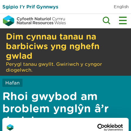
Sgipio I’r Prif Gynnwys
English
Dim cynnau tanau na
barbiciws yng nghefn
gwlad
Perygl tanau gwyllt. Gwiriwch y cyngor
diogelwch.
Hafan
Rhoi gwybod am
broblem ynglŷn â’r
dudalen