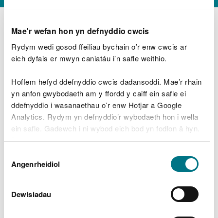
Mae'r wefan hon yn defnyddio cwcis
Rydym wedi gosod ffeiliau bychain o’r enw cwcis ar
D
y
eich dyfais er mwyn caniatáu i’n safle weithio.
Beth oeddech chi’n wneud?
w
e
Hoffem hefyd ddefnyddio cwcis dadansoddi. Mae’r rhain
d
yn anfon gwybodaeth am y ffordd y caiff ein safle ei
w
Peidiwch â chynnwys gwybodaeth bersonol neu
ddefnyddio i wasanaethau o’r enw Hotjar a Google
c
ariannol
h
Analytics. Rydym yn defnyddio’r wybodaeth hon i wella
w
ein safle. Gadewch i ni wybod eich bod yn fodlon â hyn.
r
Byddwn yn defnyddio cwci i gadw eich dewis.
t
Beth oedd yn mynd o’i le?
Dewis
h
Gellir
darllen mwy am ein cwcis
cyn i chi ddewis.
Angenrheidiol
y
Caniatâd
m
a
m
Dewisiadau
e
i