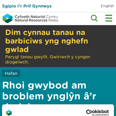
Sgipio I’r Prif Gynnwys
English
Dim cynnau tanau na
barbiciws yng nghefn
gwlad
Perygl tanau gwyllt. Gwiriwch y cyngor
diogelwch.
Hafan
Rhoi gwybod am
broblem ynglŷn â’r
dudalen