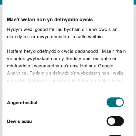
Mae'r wefan hon yn defnyddio cwcis
Rydym wedi gosod ffeiliau bychain o’r enw cwcis ar
D
y
eich dyfais er mwyn caniatáu i’n safle weithio.
Beth oeddech chi’n wneud?
w
e
Hoffem hefyd ddefnyddio cwcis dadansoddi. Mae’r rhain
d
yn anfon gwybodaeth am y ffordd y caiff ein safle ei
w
Peidiwch â chynnwys gwybodaeth bersonol neu
ddefnyddio i wasanaethau o’r enw Hotjar a Google
c
ariannol
h
Analytics. Rydym yn defnyddio’r wybodaeth hon i wella
w
ein safle. Gadewch i ni wybod eich bod yn fodlon â hyn.
r
Byddwn yn defnyddio cwci i gadw eich dewis.
t
Beth oedd yn mynd o’i le?
Dewis
h
Gellir
darllen mwy am ein cwcis
cyn i chi ddewis.
Angenrheidiol
y
Caniatâd
m
a
m
Dewisiadau
e
i