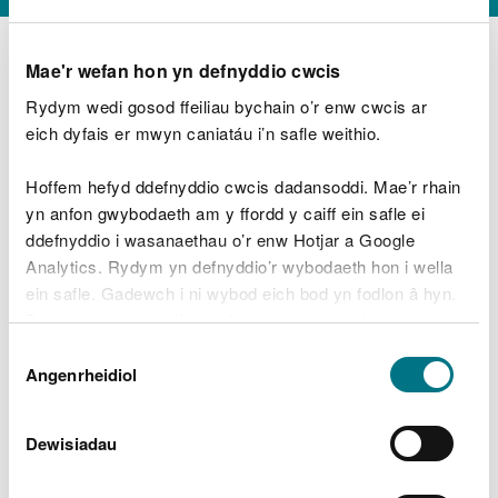
Mae'r wefan hon yn defnyddio cwcis
Rydym wedi gosod ffeiliau bychain o’r enw cwcis ar
D
y
eich dyfais er mwyn caniatáu i’n safle weithio.
Beth oeddech chi’n wneud?
w
e
Hoffem hefyd ddefnyddio cwcis dadansoddi. Mae’r rhain
d
yn anfon gwybodaeth am y ffordd y caiff ein safle ei
w
Peidiwch â chynnwys gwybodaeth bersonol neu
ddefnyddio i wasanaethau o’r enw Hotjar a Google
c
ariannol
h
Analytics. Rydym yn defnyddio’r wybodaeth hon i wella
w
ein safle. Gadewch i ni wybod eich bod yn fodlon â hyn.
r
Byddwn yn defnyddio cwci i gadw eich dewis.
t
Beth oedd yn mynd o’i le?
Dewis
h
Gellir
darllen mwy am ein cwcis
cyn i chi ddewis.
Angenrheidiol
y
Caniatâd
m
a
m
Dewisiadau
e
i