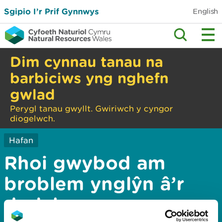
Sgipio I’r Prif Gynnwys
English
Dim cynnau tanau na
barbiciws yng nghefn
gwlad
Perygl tanau gwyllt. Gwiriwch y cyngor
diogelwch.
Hafan
Rhoi gwybod am
broblem ynglŷn â’r
dudalen