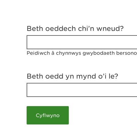
D
y
Beth oeddech chi’n wneud?
w
e
d
w
Peidiwch â chynnwys gwybodaeth bersonol
c
h
w
r
Beth oedd yn mynd o’i le?
t
h
y
m
a
m
e
i
c
h