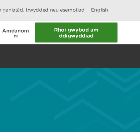
le ganiatâd, trwydded neu esemptiad
English
Rhoi gwybod am
Amdanom
ni
ddigwyddiad