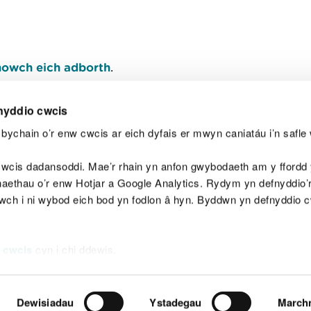
owch eich adborth
.
nyddio cwcis
bychain o’r enw cwcis ar eich dyfais er mwyn caniatáu i’n safle 
Y
wcis dadansoddi. Mae’r rhain yn anfon gwybodaeth am y ffordd y
anaethau o’r enw Hotjar a Google Analytics. Rydym yn defnyddio
ewch i ni wybod eich bod yn fodlon â hyn. Byddwn yn defnyddio 
aeg
Map o'r safle
Hawlfraint
Preifatrwydd a 
 cwcis
cyn i chi ddewis.
Dewisiadau
Ystadegau
March