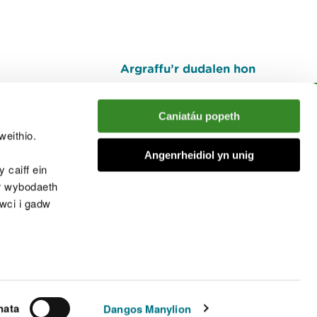
Argraffu’r dudalen hon
I fyny
Caniatáu popeth
weithio.
muno â'r sgwrs
Angenrheidiol yn unig
 caiff ein
’r wybodaeth
cwci i gadw
chwcis
nata
Dangos Manylion
© Cyfoeth Naturiol Cymru