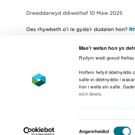
y
m
Diweddarwyd ddiwethaf 10 Maw 2025
w
e
l
Oes rhywbeth o’i le gyda’r dudalen hon?
Rh
i
a
d
Mae'r wefan hon yn def
Rydym wedi gosod ffeiliau 
Cysylltu â ni
Hoffem hefyd ddefnyddio c
safle ei ddefnyddio i was
hon i wella ein safle. Gad
eich dewis.
Datganiad hygyrchedd
Safonau'r Gymr
Gellir
darllen mwy am ein
Datganiad caethwasiaeth fodern
Dewis
Angenrheidiol
Caniatâd