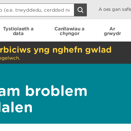
A oes gan saf
Tystiolaeth a
Canllawiau a
Ar
data
chyngor
grwydr
rbiciws yng nghefn gwlad
ogelwch.
am broblem
dalen