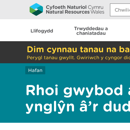
Search:
Trwyddedau a
Llifogydd
chaniatadau
Dim cynnau tanau na ba
Perygl tanau gwyllt. Gwiriwch y cyngor di
Hafan
Rhoi gwybod 
ynglŷn â’r du