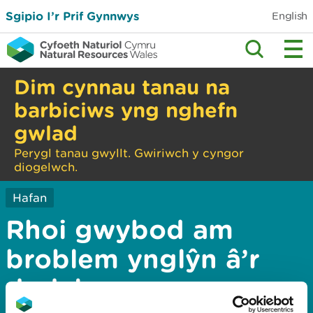
Sgipio I’r Prif Gynnwys
English
Dim cynnau tanau na
barbiciws yng nghefn
gwlad
Perygl tanau gwyllt. Gwiriwch y cyngor
diogelwch.
Hafan
Rhoi gwybod am
broblem ynglŷn â’r
dudalen