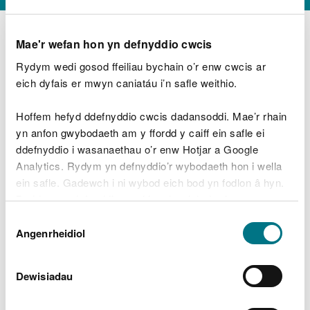
Mae'r wefan hon yn defnyddio cwcis
Rydym wedi gosod ffeiliau bychain o’r enw cwcis ar
D
y
eich dyfais er mwyn caniatáu i’n safle weithio.
Beth oeddech chi’n wneud?
w
e
Hoffem hefyd ddefnyddio cwcis dadansoddi. Mae’r rhain
d
yn anfon gwybodaeth am y ffordd y caiff ein safle ei
w
Peidiwch â chynnwys gwybodaeth bersonol neu
ddefnyddio i wasanaethau o’r enw Hotjar a Google
c
ariannol
h
Analytics. Rydym yn defnyddio’r wybodaeth hon i wella
w
ein safle. Gadewch i ni wybod eich bod yn fodlon â hyn.
r
Byddwn yn defnyddio cwci i gadw eich dewis.
t
Beth oedd yn mynd o’i le?
Dewis
h
Gellir
darllen mwy am ein cwcis
cyn i chi ddewis.
Angenrheidiol
y
Caniatâd
m
a
m
Dewisiadau
e
i