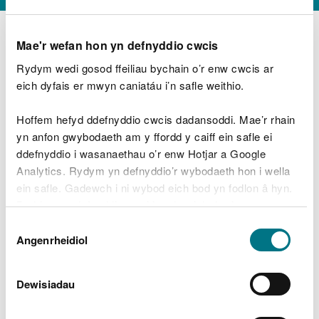
Mae'r wefan hon yn defnyddio cwcis
Rydym wedi gosod ffeiliau bychain o’r enw cwcis ar
D
y
eich dyfais er mwyn caniatáu i’n safle weithio.
Beth oeddech chi’n wneud?
w
e
Hoffem hefyd ddefnyddio cwcis dadansoddi. Mae’r rhain
d
yn anfon gwybodaeth am y ffordd y caiff ein safle ei
w
Peidiwch â chynnwys gwybodaeth bersonol neu
ddefnyddio i wasanaethau o’r enw Hotjar a Google
c
ariannol
h
Analytics. Rydym yn defnyddio’r wybodaeth hon i wella
w
ein safle. Gadewch i ni wybod eich bod yn fodlon â hyn.
r
Byddwn yn defnyddio cwci i gadw eich dewis.
t
Beth oedd yn mynd o’i le?
Dewis
h
Gellir
darllen mwy am ein cwcis
cyn i chi ddewis.
Angenrheidiol
y
Caniatâd
m
a
m
Dewisiadau
e
i