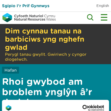
Sgipio I’r Prif Gynnwys
English
Dim cynnau tanau na
barbiciws yng nghefn
gwlad
Perygl tanau gwyllt. Gwiriwch y cyngor
diogelwch.
Hafan
Rhoi gwybod am
broblem ynglŷn â’r
dudalen