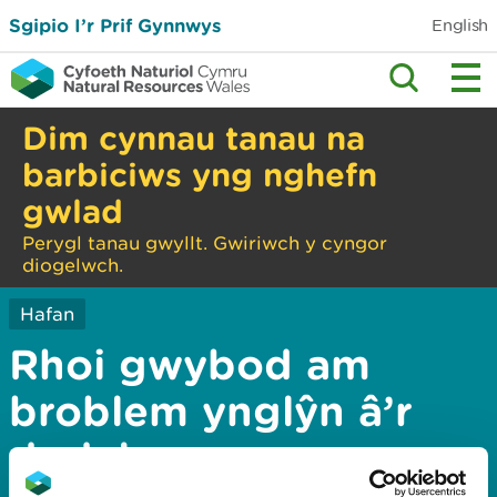
Sgipio I’r Prif Gynnwys
English
Dim cynnau tanau na
barbiciws yng nghefn
gwlad
Perygl tanau gwyllt. Gwiriwch y cyngor
diogelwch.
Hafan
Rhoi gwybod am
broblem ynglŷn â’r
dudalen