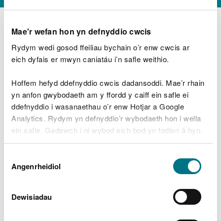
Mae'r wefan hon yn defnyddio cwcis
Rydym wedi gosod ffeiliau bychain o’r enw cwcis ar
D
y
eich dyfais er mwyn caniatáu i’n safle weithio.
Beth oeddech chi’n wneud?
w
e
Hoffem hefyd ddefnyddio cwcis dadansoddi. Mae’r rhain
d
yn anfon gwybodaeth am y ffordd y caiff ein safle ei
w
Peidiwch â chynnwys gwybodaeth bersonol neu
ddefnyddio i wasanaethau o’r enw Hotjar a Google
c
ariannol
h
Analytics. Rydym yn defnyddio’r wybodaeth hon i wella
w
ein safle. Gadewch i ni wybod eich bod yn fodlon â hyn.
r
Byddwn yn defnyddio cwci i gadw eich dewis.
t
Beth oedd yn mynd o’i le?
Dewis
h
Gellir
darllen mwy am ein cwcis
cyn i chi ddewis.
Angenrheidiol
y
Caniatâd
m
a
m
Dewisiadau
e
i