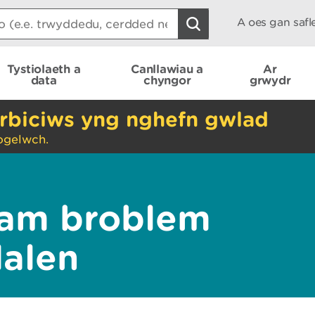
A oes gan saf
Tystiolaeth a
Canllawiau a
Ar
data
chyngor
grwydr
rbiciws yng nghefn gwlad
ogelwch.
am broblem
dalen