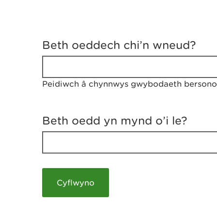
D
y
Beth oeddech chi’n wneud?
w
e
d
w
Peidiwch â chynnwys gwybodaeth bersonol
c
h
w
r
Beth oedd yn mynd o’i le?
t
h
y
m
a
m
e
i
c
h