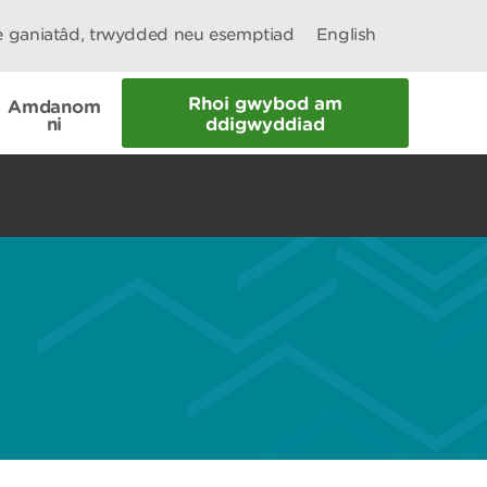
le ganiatâd, trwydded neu esemptiad
English
Rhoi gwybod am
Amdanom
ni
ddigwyddiad