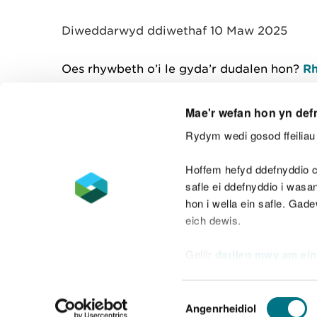
y
m
Diweddarwyd ddiwethaf 10 Maw 2025
w
e
l
Oes rhywbeth o’i le gyda’r dudalen hon?
Rh
i
a
d
Mae'r wefan hon yn def
Rydym wedi gosod ffeiliau 
Cysylltu â ni
Hoffem hefyd ddefnyddio c
safle ei ddefnyddio i was
hon i wella ein safle. Gad
eich dewis.
Datganiad hygyrchedd
Safonau'r Gymr
Gellir
darllen mwy am ein
Datganiad caethwasiaeth fodern
Dewis
Angenrheidiol
Caniatâd