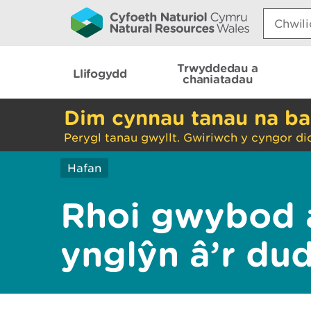
Search:
Trwyddedau a
Llifogydd
chaniatadau
Dim cynnau tanau na ba
Perygl tanau gwyllt. Gwiriwch y cyngor di
Hafan
Rhoi gwybod 
ynglŷn â’r du