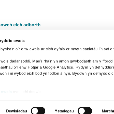
owch eich adborth
.
nyddio cwcis
bychain o’r enw cwcis ar eich dyfais er mwyn caniatáu i’n safle 
Y
wcis dadansoddi. Mae’r rhain yn anfon gwybodaeth am y ffordd y
anaethau o’r enw Hotjar a Google Analytics. Rydym yn defnyddio
ewch i ni wybod eich bod yn fodlon â hyn. Byddwn yn defnyddio 
aeg
Map o'r safle
Hawlfraint
Preifatrwydd a 
 cwcis
cyn i chi ddewis.
Dewisiadau
Ystadegau
March