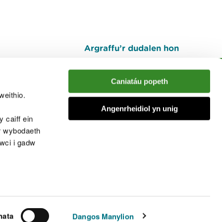
Argraffu’r dudalen hon
I fyny
Caniatáu popeth
weithio.
muno â'r sgwrs
Angenrheidiol yn unig
 caiff ein
’r wybodaeth
cwci i gadw
chwcis
nata
Dangos Manylion
© Cyfoeth Naturiol Cymru