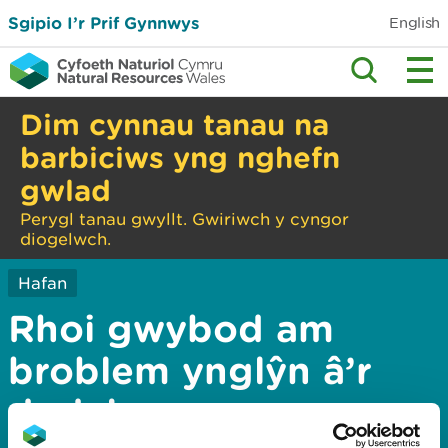
Sgipio I’r Prif Gynnwys
English
Dim cynnau tanau na
barbiciws yng nghefn
gwlad
Perygl tanau gwyllt. Gwiriwch y cyngor
diogelwch.
Hafan
Rhoi gwybod am
broblem ynglŷn â’r
dudalen