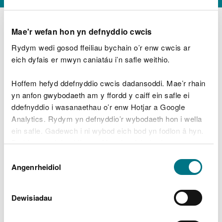
Mae'r wefan hon yn defnyddio cwcis
Rydym wedi gosod ffeiliau bychain o’r enw cwcis ar
D
y
eich dyfais er mwyn caniatáu i’n safle weithio.
Beth oeddech chi’n wneud?
w
e
Hoffem hefyd ddefnyddio cwcis dadansoddi. Mae’r rhain
d
yn anfon gwybodaeth am y ffordd y caiff ein safle ei
w
Peidiwch â chynnwys gwybodaeth bersonol neu
ddefnyddio i wasanaethau o’r enw Hotjar a Google
c
ariannol
h
Analytics. Rydym yn defnyddio’r wybodaeth hon i wella
w
ein safle. Gadewch i ni wybod eich bod yn fodlon â hyn.
r
Byddwn yn defnyddio cwci i gadw eich dewis.
t
Beth oedd yn mynd o’i le?
Dewis
h
Gellir
darllen mwy am ein cwcis
cyn i chi ddewis.
Angenrheidiol
y
Caniatâd
m
a
m
Dewisiadau
e
i