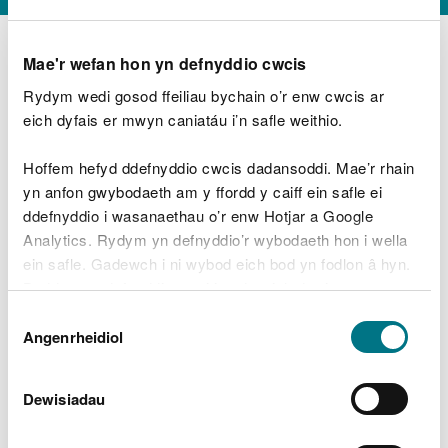
Mae'r wefan hon yn defnyddio cwcis
Rydym wedi gosod ffeiliau bychain o’r enw cwcis ar
D
y
eich dyfais er mwyn caniatáu i’n safle weithio.
Beth oeddech chi’n wneud?
w
e
Hoffem hefyd ddefnyddio cwcis dadansoddi. Mae’r rhain
d
yn anfon gwybodaeth am y ffordd y caiff ein safle ei
w
Peidiwch â chynnwys gwybodaeth bersonol neu
ddefnyddio i wasanaethau o’r enw Hotjar a Google
c
ariannol
h
Analytics. Rydym yn defnyddio’r wybodaeth hon i wella
w
ein safle. Gadewch i ni wybod eich bod yn fodlon â hyn.
r
Byddwn yn defnyddio cwci i gadw eich dewis.
t
Beth oedd yn mynd o’i le?
Dewis
h
Gellir
darllen mwy am ein cwcis
cyn i chi ddewis.
Angenrheidiol
y
Caniatâd
m
a
m
Dewisiadau
e
i