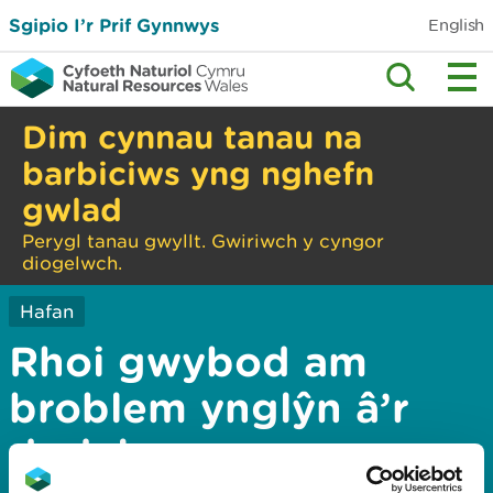
Sgipio I’r Prif Gynnwys
English
Dim cynnau tanau na
barbiciws yng nghefn
gwlad
Perygl tanau gwyllt. Gwiriwch y cyngor
diogelwch.
Hafan
Rhoi gwybod am
broblem ynglŷn â’r
dudalen