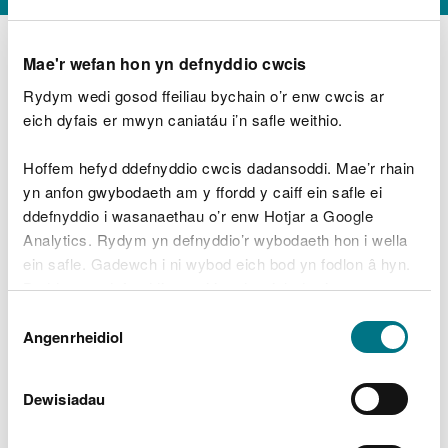
Mae'r wefan hon yn defnyddio cwcis
Rydym wedi gosod ffeiliau bychain o’r enw cwcis ar
D
y
eich dyfais er mwyn caniatáu i’n safle weithio.
Beth oeddech chi’n wneud?
w
e
Hoffem hefyd ddefnyddio cwcis dadansoddi. Mae’r rhain
d
yn anfon gwybodaeth am y ffordd y caiff ein safle ei
w
Peidiwch â chynnwys gwybodaeth bersonol neu
ddefnyddio i wasanaethau o’r enw Hotjar a Google
c
ariannol
h
Analytics. Rydym yn defnyddio’r wybodaeth hon i wella
w
ein safle. Gadewch i ni wybod eich bod yn fodlon â hyn.
r
Byddwn yn defnyddio cwci i gadw eich dewis.
t
Beth oedd yn mynd o’i le?
Dewis
h
Gellir
darllen mwy am ein cwcis
cyn i chi ddewis.
Angenrheidiol
y
Caniatâd
m
a
m
Dewisiadau
e
i