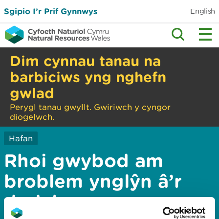
Sgipio I’r Prif Gynnwys
English
Dim cynnau tanau na
barbiciws yng nghefn
gwlad
Perygl tanau gwyllt. Gwiriwch y cyngor
diogelwch.
Hafan
Rhoi gwybod am
broblem ynglŷn â’r
dudalen